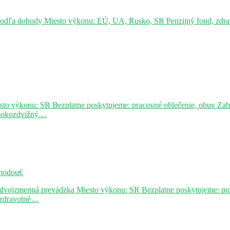
podľa dohody Miesto výkonu: EÚ, UA, Rusko, SR Penzijný fond, zdravo
sto výkonu: SR Bezplatne poskytujeme: pracovné oblečenie, obuv Za
ysokozdvižný…
hodou€
j dvojzmenná prevádzka Miesto výkonu: SR Bezplatne poskytujeme: pr
, zdravotné…