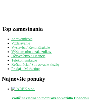
Top zamestnania
Zdravotníctvo
Vzdelávanie
Výstavba / Rekonštrukcie
Výskum trhu a zákazníkov
Účtovníctvo / Financie
Telekomunikácie
Reštaurácia / Stravovacie služby
Predaj a Marketing
Najnovšie ponuky
Vodič nákladného motorového vozidla
Dohodou