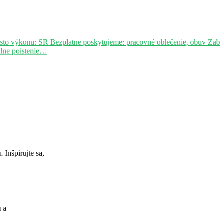
sto výkonu: SR Bezplatne poskytujeme: pracovné oblečenie, obuv Za
álne poistenie…
Inšpirujte sa,
u a