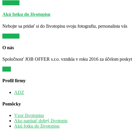
Viac info
Akú fotku do životopisu
Nebojte sa pridať si do životopisu svoju fotografiu, personalista vás
Viac info
O nás
Spoločnosť JOB OFFER s.r.o. vznikla v roku 2016 za účelom poskytov
Viac
Profil firmy
ADZ
Pomôcky
Vzor životopisu
Ako napísať dobrý životopis
Akú fotku do životopisu