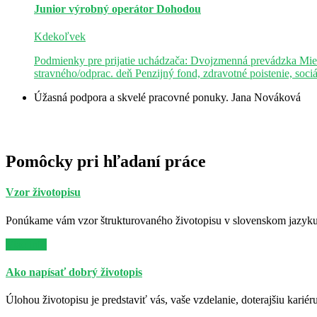
Junior výrobný operátor
Dohodou
Kdekoľvek
Podmienky pre prijatie uchádzača: Dvojzmenná prevádzka Mie
stravného/odprac. deň Penzijný fond, zdravotné poistenie, soci
Úžasná podpora a skvelé pracovné ponuky.
Jana Nováková
Pomôcky pri hľadaní práce
Vzor životopisu
Ponúkame vám vzor štrukturovaného životopisu v slovenskom jazyku. 
Viac info
Ako napísať dobrý životopis
Úlohou životopisu je predstaviť vás, vaše vzdelanie, doterajšiu kariér