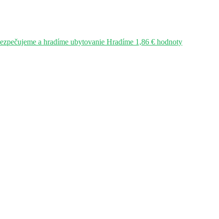
bezpečujeme a hradíme ubytovanie Hradíme 1,86 € hodnoty