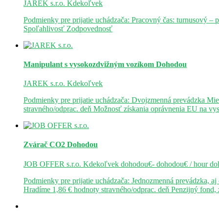
JAREK s.r.o.
Kdekoľvek
Podmienky pre prijatie uchádzača: Pracovný čas: turnusový – 
Spoľahlivosť Zodpovednosť
Manipulant s vysokozdvižným vozíkom
Dohodou
JAREK s.r.o.
Kdekoľvek
Podmienky pre prijatie uchádzača: Dvojzmenná prevádzka Mie
stravného/odprac. deň Možnosť získania oprávnenia EU na v
Zvárač CO2
Dohodou
JOB OFFER s.r.o.
Kdekoľvek
dohodou€- dohodou€ / hour
do
Podmienky pre prijatie uchádzača: Jednozmenná prevádzka, a
Hradíme 1,86 € hodnoty stravného/odprac. deň Penzijný fond