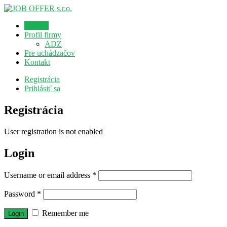
Domov
Profil firmy
ADZ
Pre uchádzačov
Kontakt
Registrácia
Prihlásiť sa
Registrácia
User registration is not enabled
Login
Username or email address
*
Password
*
Remember me