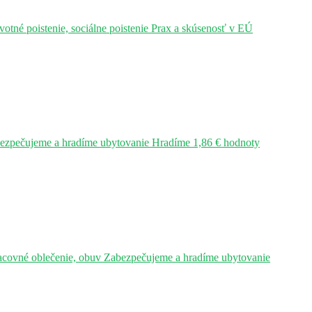
tné poistenie, sociálne poistenie Prax a skúsenosť v EÚ
bezpečujeme a hradíme ubytovanie Hradíme 1,86 € hodnoty
acovné oblečenie, obuv Zabezpečujeme a hradíme ubytovanie