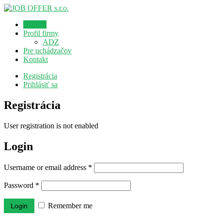
Domov
Profil firmy
ADZ
Pre uchádzačov
Kontakt
Registrácia
Prihlásiť sa
Registrácia
User registration is not enabled
Login
Username or email address
*
Password
*
Remember me