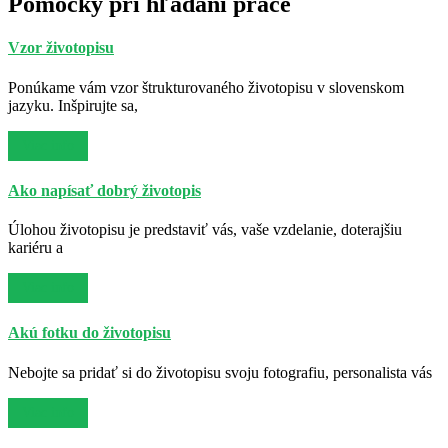
Pomôcky pri hľadaní práce
Vzor životopisu
Ponúkame vám vzor štrukturovaného životopisu v slovenskom
jazyku. Inšpirujte sa,
Viac info
Ako napísať dobrý životopis
Úlohou životopisu je predstaviť vás, vaše vzdelanie, doterajšiu
kariéru a
Viac info
Akú fotku do životopisu
Nebojte sa pridať si do životopisu svoju fotografiu, personalista vás
Viac info