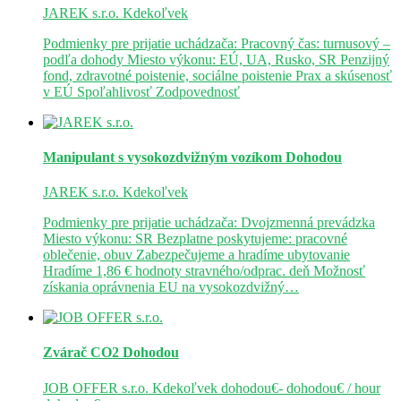
JAREK s.r.o.
Kdekoľvek
Podmienky pre prijatie uchádzača: Pracovný čas: turnusový –
podľa dohody Miesto výkonu: EÚ, UA, Rusko, SR Penzijný
fond, zdravotné poistenie, sociálne poistenie Prax a skúsenosť
v EÚ Spoľahlivosť Zodpovednosť
Manipulant s vysokozdvižným vozíkom
Dohodou
JAREK s.r.o.
Kdekoľvek
Podmienky pre prijatie uchádzača: Dvojzmenná prevádzka
Miesto výkonu: SR Bezplatne poskytujeme: pracovné
oblečenie, obuv Zabezpečujeme a hradíme ubytovanie
Hradíme 1,86 € hodnoty stravného/odprac. deň Možnosť
získania oprávnenia EU na vysokozdvižný…
Zvárač CO2
Dohodou
JOB OFFER s.r.o.
Kdekoľvek
dohodou€- dohodou€ / hour