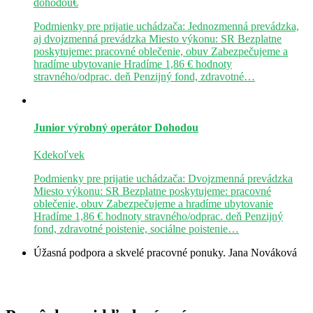
dohodou€
Podmienky pre prijatie uchádzača: Jednozmenná prevádzka,
aj dvojzmenná prevádzka Miesto výkonu: SR Bezplatne
poskytujeme: pracovné oblečenie, obuv Zabezpečujeme a
hradíme ubytovanie Hradíme 1,86 € hodnoty
stravného/odprac. deň Penzijný fond, zdravotné…
Junior výrobný operátor
Dohodou
Kdekoľvek
Podmienky pre prijatie uchádzača: Dvojzmenná prevádzka
Miesto výkonu: SR Bezplatne poskytujeme: pracovné
oblečenie, obuv Zabezpečujeme a hradíme ubytovanie
Hradíme 1,86 € hodnoty stravného/odprac. deň Penzijný
fond, zdravotné poistenie, sociálne poistenie…
Úžasná podpora a skvelé pracovné ponuky.
Jana Nováková