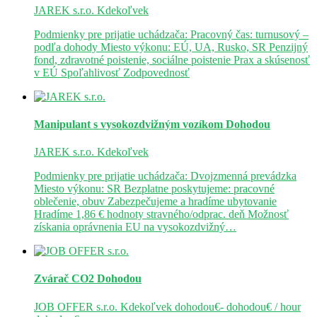
JAREK s.r.o.
Kdekoľvek
Podmienky pre prijatie uchádzača: Pracovný čas: turnusový –
podľa dohody Miesto výkonu: EÚ, UA, Rusko, SR Penzijný
fond, zdravotné poistenie, sociálne poistenie Prax a skúsenosť
v EÚ Spoľahlivosť Zodpovednosť
Manipulant s vysokozdvižným vozíkom
Dohodou
JAREK s.r.o.
Kdekoľvek
Podmienky pre prijatie uchádzača: Dvojzmenná prevádzka
Miesto výkonu: SR Bezplatne poskytujeme: pracovné
oblečenie, obuv Zabezpečujeme a hradíme ubytovanie
Hradíme 1,86 € hodnoty stravného/odprac. deň Možnosť
získania oprávnenia EU na vysokozdvižný…
Zvárač CO2
Dohodou
JOB OFFER s.r.o.
Kdekoľvek
dohodou€- dohodou€ / hour