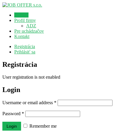
Domov
Profil firmy
ADZ
Pre uchádzačov
Kontakt
Registrácia
Prihlásiť sa
Registrácia
User registration is not enabled
Login
Username or email address
*
Password
*
Remember me