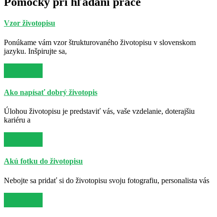
Pomôcky pri hľadaní práce
Vzor životopisu
Ponúkame vám vzor štrukturovaného životopisu v slovenskom
jazyku. Inšpirujte sa,
Viac info
Ako napísať dobrý životopis
Úlohou životopisu je predstaviť vás, vaše vzdelanie, doterajšiu
kariéru a
Viac info
Akú fotku do životopisu
Nebojte sa pridať si do životopisu svoju fotografiu, personalista vás
Viac info