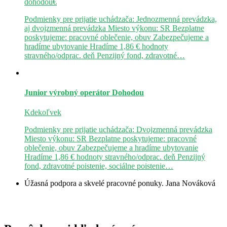
dohodou€
Podmienky pre prijatie uchádzača: Jednozmenná prevádzka,
aj dvojzmenná prevádzka Miesto výkonu: SR Bezplatne
poskytujeme: pracovné oblečenie, obuv Zabezpečujeme a
hradíme ubytovanie Hradíme 1,86 € hodnoty
stravného/odprac. deň Penzijný fond, zdravotné…
Junior výrobný operátor
Dohodou
Kdekoľvek
Podmienky pre prijatie uchádzača: Dvojzmenná prevádzka
Miesto výkonu: SR Bezplatne poskytujeme: pracovné
oblečenie, obuv Zabezpečujeme a hradíme ubytovanie
Hradíme 1,86 € hodnoty stravného/odprac. deň Penzijný
fond, zdravotné poistenie, sociálne poistenie…
Úžasná podpora a skvelé pracovné ponuky.
Jana Nováková