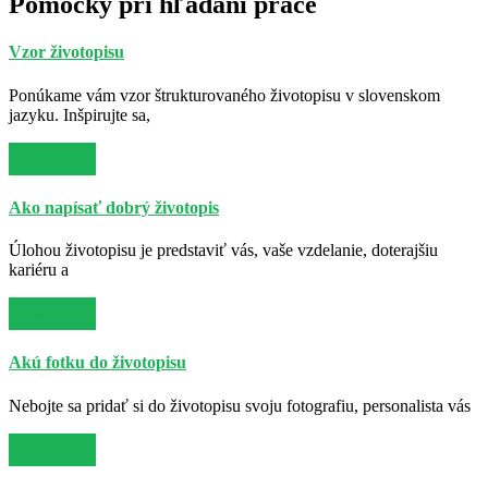
Pomôcky pri hľadaní práce
Vzor životopisu
Ponúkame vám vzor štrukturovaného životopisu v slovenskom
jazyku. Inšpirujte sa,
Viac info
Ako napísať dobrý životopis
Úlohou životopisu je predstaviť vás, vaše vzdelanie, doterajšiu
kariéru a
Viac info
Akú fotku do životopisu
Nebojte sa pridať si do životopisu svoju fotografiu, personalista vás
Viac info