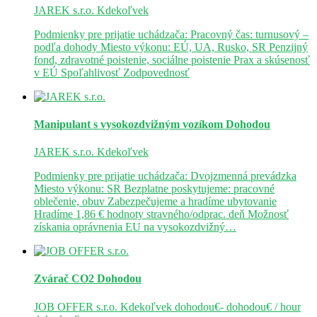
JAREK s.r.o.
Kdekoľvek
Podmienky pre prijatie uchádzača: Pracovný čas: turnusový –
podľa dohody Miesto výkonu: EÚ, UA, Rusko, SR Penzijný
fond, zdravotné poistenie, sociálne poistenie Prax a skúsenosť
v EÚ Spoľahlivosť Zodpovednosť
Manipulant s vysokozdvižným vozíkom
Dohodou
JAREK s.r.o.
Kdekoľvek
Podmienky pre prijatie uchádzača: Dvojzmenná prevádzka
Miesto výkonu: SR Bezplatne poskytujeme: pracovné
oblečenie, obuv Zabezpečujeme a hradíme ubytovanie
Hradíme 1,86 € hodnoty stravného/odprac. deň Možnosť
získania oprávnenia EU na vysokozdvižný…
Zvárač CO2
Dohodou
JOB OFFER s.r.o.
Kdekoľvek
dohodou€- dohodou€ / hour