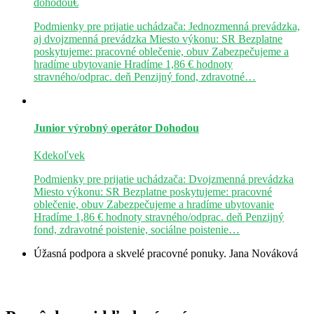
dohodou€
Podmienky pre prijatie uchádzača: Jednozmenná prevádzka,
aj dvojzmenná prevádzka Miesto výkonu: SR Bezplatne
poskytujeme: pracovné oblečenie, obuv Zabezpečujeme a
hradíme ubytovanie Hradíme 1,86 € hodnoty
stravného/odprac. deň Penzijný fond, zdravotné…
Junior výrobný operátor
Dohodou
Kdekoľvek
Podmienky pre prijatie uchádzača: Dvojzmenná prevádzka
Miesto výkonu: SR Bezplatne poskytujeme: pracovné
oblečenie, obuv Zabezpečujeme a hradíme ubytovanie
Hradíme 1,86 € hodnoty stravného/odprac. deň Penzijný
fond, zdravotné poistenie, sociálne poistenie…
Úžasná podpora a skvelé pracovné ponuky.
Jana Nováková