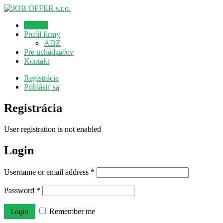
Domov
Profil firmy
ADZ
Pre uchádzačov
Kontakt
Registrácia
Prihlásiť sa
Registrácia
User registration is not enabled
Login
Username or email address
*
Password
*
Remember me