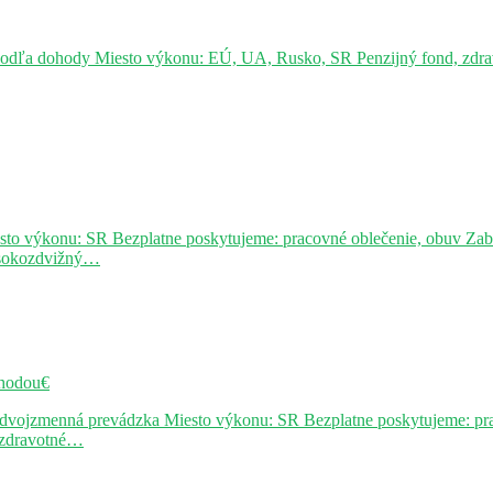
podľa dohody Miesto výkonu: EÚ, UA, Rusko, SR Penzijný fond, zdravo
sto výkonu: SR Bezplatne poskytujeme: pracovné oblečenie, obuv Za
ysokozdvižný…
hodou€
j dvojzmenná prevádzka Miesto výkonu: SR Bezplatne poskytujeme: pr
, zdravotné…