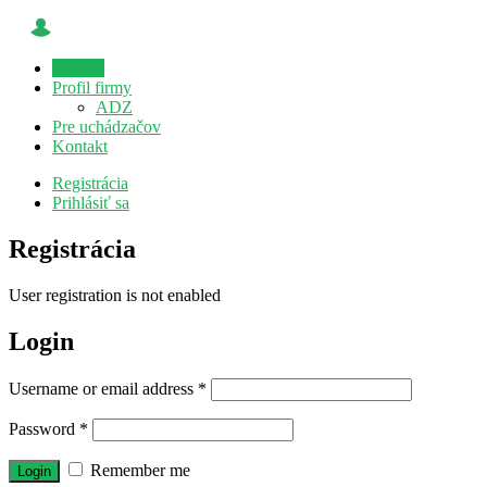
Domov
Profil firmy
ADZ
Pre uchádzačov
Kontakt
Registrácia
Prihlásiť sa
Registrácia
User registration is not enabled
Login
Username or email address
*
Password
*
Remember me