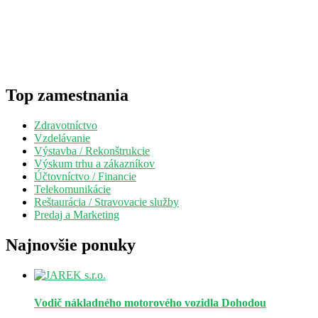
Top zamestnania
Zdravotníctvo
Vzdelávanie
Výstavba / Rekonštrukcie
Výskum trhu a zákazníkov
Účtovníctvo / Financie
Telekomunikácie
Reštaurácia / Stravovacie služby
Predaj a Marketing
Najnovšie ponuky
Vodič nákladného motorového vozidla
Dohodou