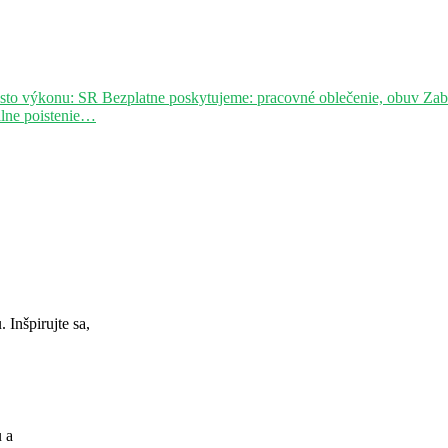
sto výkonu: SR Bezplatne poskytujeme: pracovné oblečenie, obuv Za
álne poistenie…
Inšpirujte sa,
u a