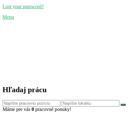
Lost your password?
Menu
Hľadaj prácu
Máme pre vás
0
pracovné ponuky!