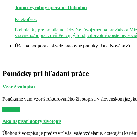
Junior výrobný operátor
Dohodou
Kdekoľvek
Podmienky pre prijatie uchádzača: Dvojzmenná prevádzka Mie
stravného/odprac. deň Penzijný fond, zdravotné poistenie, soci
Úžasná podpora a skvelé pracovné ponuky.
Jana Nováková
Pomôcky pri hľadaní práce
Vzor životopisu
Ponúkame vám vzor štrukturovaného životopisu v slovenskom jazyku. 
Viac info
Ako napísať dobrý životopis
Úlohou životopisu je predstaviť vás, vaše vzdelanie, doterajšiu kariér