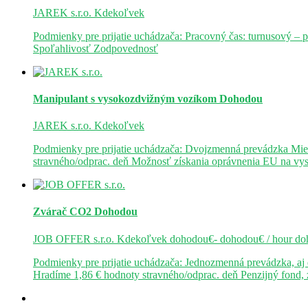
JAREK s.r.o.
Kdekoľvek
Podmienky pre prijatie uchádzača: Pracovný čas: turnusový – 
Spoľahlivosť Zodpovednosť
Manipulant s vysokozdvižným vozíkom
Dohodou
JAREK s.r.o.
Kdekoľvek
Podmienky pre prijatie uchádzača: Dvojzmenná prevádzka Mie
stravného/odprac. deň Možnosť získania oprávnenia EU na v
Zvárač CO2
Dohodou
JOB OFFER s.r.o.
Kdekoľvek
dohodou€- dohodou€ / hour
do
Podmienky pre prijatie uchádzača: Jednozmenná prevádzka, a
Hradíme 1,86 € hodnoty stravného/odprac. deň Penzijný fond