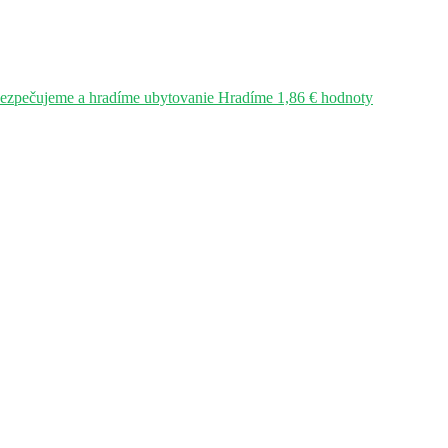
bezpečujeme a hradíme ubytovanie Hradíme 1,86 € hodnoty