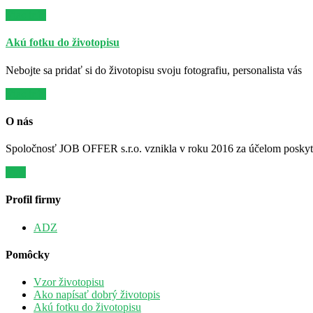
Viac info
Akú fotku do životopisu
Nebojte sa pridať si do životopisu svoju fotografiu, personalista vás
Viac info
O nás
Spoločnosť JOB OFFER s.r.o. vznikla v roku 2016 za účelom poskytov
Viac
Profil firmy
ADZ
Pomôcky
Vzor životopisu
Ako napísať dobrý životopis
Akú fotku do životopisu