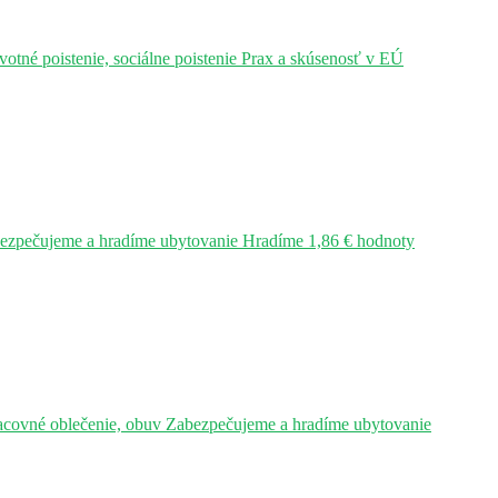
tné poistenie, sociálne poistenie Prax a skúsenosť v EÚ
bezpečujeme a hradíme ubytovanie Hradíme 1,86 € hodnoty
acovné oblečenie, obuv Zabezpečujeme a hradíme ubytovanie