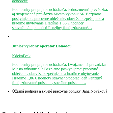
dohodou€
Podmienky pre prijatie uchádzača: Jednozmenná prevádzka,
aj dvojzmenná prevádzka Miesto výkonu: SR Bezplatne
poskytujeme: pracovné oblečenie, obuv Zabezpečujeme a
hradíme ubytovanie Hradíme 1,86 € hodnoty
stravného/odprac. deň Penzijný fond, zdravotné…
Junior výrobný operátor
Dohodou
Kdekoľvek
Podmienky pre prijatie uchádzača: Dvojzmenná prevádzka
Miesto výkonu: SR Bezplatne poskytujeme: pracovné
oblečenie, obuv Zabezpečujeme a hradíme ubytovanie
Hradíme 1,86 € hodnoty stravného/odprac. deň Penzijný
fond, zdravotné poistenie, sociálne poistenie…
Úžasná podpora a skvelé pracovné ponuky.
Jana Nováková