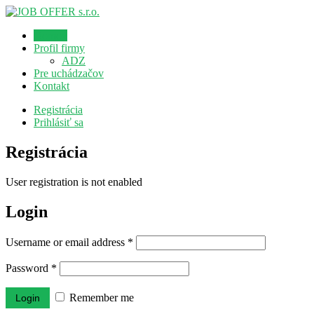
Domov
Profil firmy
ADZ
Pre uchádzačov
Kontakt
Registrácia
Prihlásiť sa
Registrácia
User registration is not enabled
Login
Username or email address
*
Password
*
Remember me