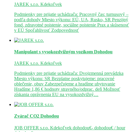
JAREK s.r.o.
Kdekoľvek
Podmienky pre prijatie uchádzača: Pracovný čas: turnusový –
podľa dohody Miesto výkonu: EÚ, UA, Rusko, SR Penzijný
fond, zdravotné poistenie, sociálne poistenie Prax a skúsenosť
v EÚ Spoľahlivosť Zodpovednosť
Manipulant s vysokozdvižným vozíkom
Dohodou
JAREK s.r.o.
Kdekoľvek
Podmienky pre prijatie uchádzača: Dvojzmenná prevádzka
Miesto výkonu: SR Bezplatne poskytujeme: pracovné
oblečenie, obuv Zabezpečujeme a hradíme ubytovanie
Hradíme 1,86 € hodnoty stravného/odprac. deň Možnosť
získania oprávnenia EU na vysokozdvižný…
Zvárač CO2
Dohodou
JOB OFFER s.r.o.
Kdekoľvek
dohodou€- dohodou€ / hour