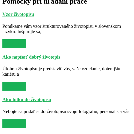
Pomôcky pri hľadaní práce
Vzor životopisu
Ponúkame vám vzor štrukturovaného životopisu v slovenskom
jazyku. Inšpirujte sa,
Viac info
Ako napísať dobrý životopis
Úlohou životopisu je predstaviť vás, vaše vzdelanie, doterajšiu
kariéru a
Viac info
Akú fotku do životopisu
Nebojte sa pridať si do životopisu svoju fotografiu, personalista vás
Viac info