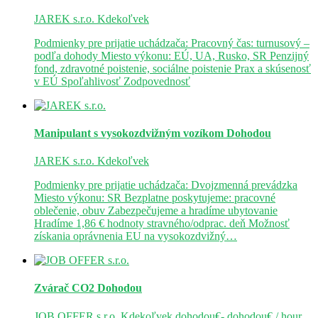
JAREK s.r.o.
Kdekoľvek
Podmienky pre prijatie uchádzača: Pracovný čas: turnusový –
podľa dohody Miesto výkonu: EÚ, UA, Rusko, SR Penzijný
fond, zdravotné poistenie, sociálne poistenie Prax a skúsenosť
v EÚ Spoľahlivosť Zodpovednosť
Manipulant s vysokozdvižným vozíkom
Dohodou
JAREK s.r.o.
Kdekoľvek
Podmienky pre prijatie uchádzača: Dvojzmenná prevádzka
Miesto výkonu: SR Bezplatne poskytujeme: pracovné
oblečenie, obuv Zabezpečujeme a hradíme ubytovanie
Hradíme 1,86 € hodnoty stravného/odprac. deň Možnosť
získania oprávnenia EU na vysokozdvižný…
Zvárač CO2
Dohodou
JOB OFFER s.r.o.
Kdekoľvek
dohodou€- dohodou€ / hour