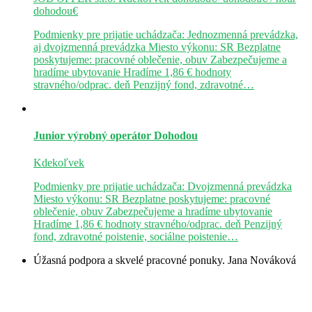
dohodou€
Podmienky pre prijatie uchádzača: Jednozmenná prevádzka,
aj dvojzmenná prevádzka Miesto výkonu: SR Bezplatne
poskytujeme: pracovné oblečenie, obuv Zabezpečujeme a
hradíme ubytovanie Hradíme 1,86 € hodnoty
stravného/odprac. deň Penzijný fond, zdravotné…
Junior výrobný operátor
Dohodou
Kdekoľvek
Podmienky pre prijatie uchádzača: Dvojzmenná prevádzka
Miesto výkonu: SR Bezplatne poskytujeme: pracovné
oblečenie, obuv Zabezpečujeme a hradíme ubytovanie
Hradíme 1,86 € hodnoty stravného/odprac. deň Penzijný
fond, zdravotné poistenie, sociálne poistenie…
Úžasná podpora a skvelé pracovné ponuky.
Jana Nováková