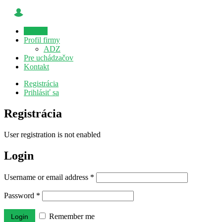
Domov
Profil firmy
ADZ
Pre uchádzačov
Kontakt
Registrácia
Prihlásiť sa
Registrácia
User registration is not enabled
Login
Username or email address
*
Password
*
Remember me