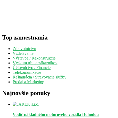
Top zamestnania
Zdravotníctvo
Vzdelávanie
Výstavba / Rekonštrukcie
Výskum trhu a zákazníkov
Účtovníctvo / Financie
Telekomunikácie
Reštaurácia / Stravovacie služby
Predaj a Marketing
Najnovšie ponuky
Vodič nákladného motorového vozidla
Dohodou