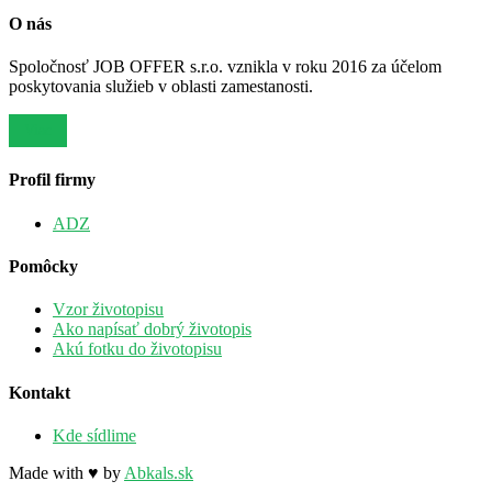
O nás
Spoločnosť JOB OFFER s.r.o. vznikla v roku 2016 za účelom
poskytovania služieb v oblasti zamestanosti.
Viac
Profil firmy
ADZ
Pomôcky
Vzor životopisu
Ako napísať dobrý životopis
Akú fotku do životopisu
Kontakt
Kde sídlime
Made with ♥ by
Abkals.sk