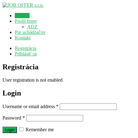
Domov
Profil firmy
ADZ
Pre uchádzačov
Kontakt
Registrácia
Prihlásiť sa
Registrácia
User registration is not enabled
Login
Username or email address
*
Password
*
Remember me