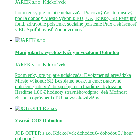
JAREK s.r.o.
Kdekoľvek
Podmienky pre prijatie uchádzača: Pracovný čas: turnusový –
podľa dohody Miesto výkonu: EÚ, UA, Rusko, SR Penzijný
fond, zdravotné poistenie, sociálne poistenie Prax a skúsenosť
v EÚ Spoľahlivosť Zodpovednosť
Manipulant s vysokozdvižným vozíkom
Dohodou
JAREK s.r.o.
Kdekoľvek
Podmienky pre prijatie uchádzača: Dvojzmenná prevádzka
Miesto výkonu: SR Bezplatne poskytujeme: pracovné
oblečenie, obuv Zabezpečujeme a hradíme ubytovanie
Hradíme 1,86 € hodnoty stravného/odprac. deň Možnosť
získania oprávnenia EU na vysokozdvižný…
Zvárač CO2
Dohodou
JOB OFFER s.r.o.
Kdekoľvek
dohodou€- dohodou€ / hour
dohodou€