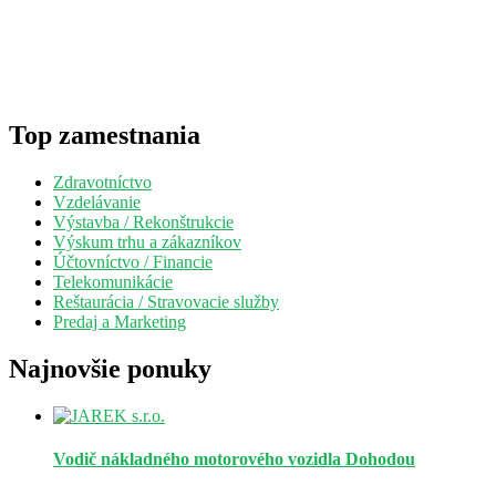
Top zamestnania
Zdravotníctvo
Vzdelávanie
Výstavba / Rekonštrukcie
Výskum trhu a zákazníkov
Účtovníctvo / Financie
Telekomunikácie
Reštaurácia / Stravovacie služby
Predaj a Marketing
Najnovšie ponuky
Vodič nákladného motorového vozidla
Dohodou