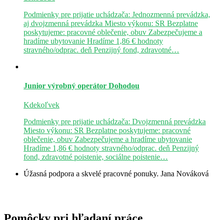
Podmienky pre prijatie uchádzača: Jednozmenná prevádzka,
aj dvojzmenná prevádzka Miesto výkonu: SR Bezplatne
poskytujeme: pracovné oblečenie, obuv Zabezpečujeme a
hradíme ubytovanie Hradíme 1,86 € hodnoty
stravného/odprac. deň Penzijný fond, zdravotné…
Junior výrobný operátor
Dohodou
Kdekoľvek
Podmienky pre prijatie uchádzača: Dvojzmenná prevádzka
Miesto výkonu: SR Bezplatne poskytujeme: pracovné
oblečenie, obuv Zabezpečujeme a hradíme ubytovanie
Hradíme 1,86 € hodnoty stravného/odprac. deň Penzijný
fond, zdravotné poistenie, sociálne poistenie…
Úžasná podpora a skvelé pracovné ponuky.
Jana Nováková
Pomôcky pri hľadaní práce