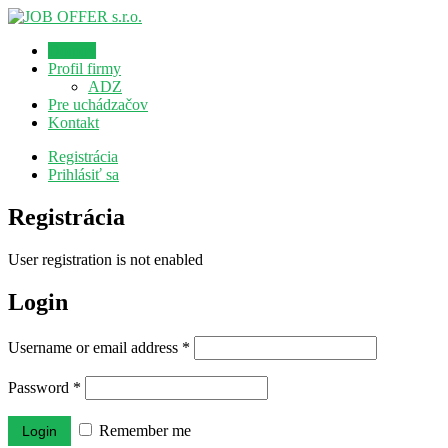
Domov
Profil firmy
ADZ
Pre uchádzačov
Kontakt
Registrácia
Prihlásiť sa
Registrácia
User registration is not enabled
Login
Username or email address
*
Password
*
Remember me