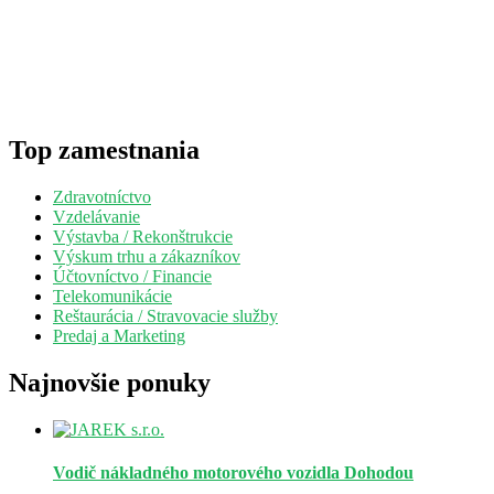
Top zamestnania
Zdravotníctvo
Vzdelávanie
Výstavba / Rekonštrukcie
Výskum trhu a zákazníkov
Účtovníctvo / Financie
Telekomunikácie
Reštaurácia / Stravovacie služby
Predaj a Marketing
Najnovšie ponuky
Vodič nákladného motorového vozidla
Dohodou