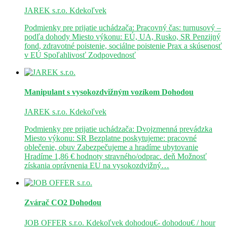
JAREK s.r.o.
Kdekoľvek
Podmienky pre prijatie uchádzača: Pracovný čas: turnusový –
podľa dohody Miesto výkonu: EÚ, UA, Rusko, SR Penzijný
fond, zdravotné poistenie, sociálne poistenie Prax a skúsenosť
v EÚ Spoľahlivosť Zodpovednosť
Manipulant s vysokozdvižným vozíkom
Dohodou
JAREK s.r.o.
Kdekoľvek
Podmienky pre prijatie uchádzača: Dvojzmenná prevádzka
Miesto výkonu: SR Bezplatne poskytujeme: pracovné
oblečenie, obuv Zabezpečujeme a hradíme ubytovanie
Hradíme 1,86 € hodnoty stravného/odprac. deň Možnosť
získania oprávnenia EU na vysokozdvižný…
Zvárač CO2
Dohodou
JOB OFFER s.r.o.
Kdekoľvek
dohodou€- dohodou€ / hour