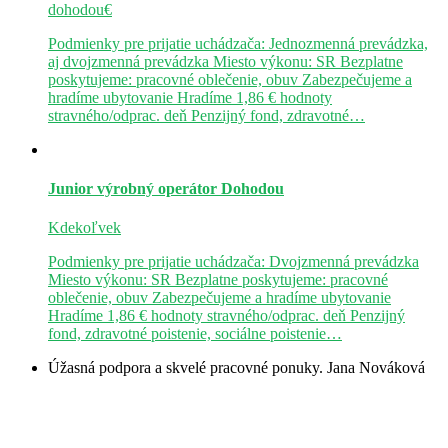
dohodou€
Podmienky pre prijatie uchádzača: Jednozmenná prevádzka,
aj dvojzmenná prevádzka Miesto výkonu: SR Bezplatne
poskytujeme: pracovné oblečenie, obuv Zabezpečujeme a
hradíme ubytovanie Hradíme 1,86 € hodnoty
stravného/odprac. deň Penzijný fond, zdravotné…
Junior výrobný operátor
Dohodou
Kdekoľvek
Podmienky pre prijatie uchádzača: Dvojzmenná prevádzka
Miesto výkonu: SR Bezplatne poskytujeme: pracovné
oblečenie, obuv Zabezpečujeme a hradíme ubytovanie
Hradíme 1,86 € hodnoty stravného/odprac. deň Penzijný
fond, zdravotné poistenie, sociálne poistenie…
Úžasná podpora a skvelé pracovné ponuky.
Jana Nováková