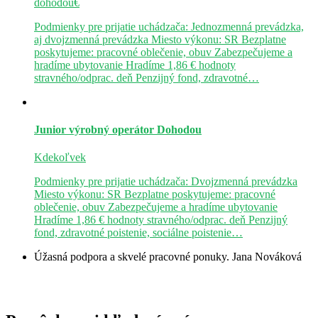
dohodou€
Podmienky pre prijatie uchádzača: Jednozmenná prevádzka,
aj dvojzmenná prevádzka Miesto výkonu: SR Bezplatne
poskytujeme: pracovné oblečenie, obuv Zabezpečujeme a
hradíme ubytovanie Hradíme 1,86 € hodnoty
stravného/odprac. deň Penzijný fond, zdravotné…
Junior výrobný operátor
Dohodou
Kdekoľvek
Podmienky pre prijatie uchádzača: Dvojzmenná prevádzka
Miesto výkonu: SR Bezplatne poskytujeme: pracovné
oblečenie, obuv Zabezpečujeme a hradíme ubytovanie
Hradíme 1,86 € hodnoty stravného/odprac. deň Penzijný
fond, zdravotné poistenie, sociálne poistenie…
Úžasná podpora a skvelé pracovné ponuky.
Jana Nováková