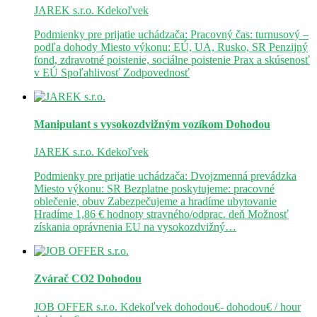
JAREK s.r.o.
Kdekoľvek
Podmienky pre prijatie uchádzača: Pracovný čas: turnusový –
podľa dohody Miesto výkonu: EÚ, UA, Rusko, SR Penzijný
fond, zdravotné poistenie, sociálne poistenie Prax a skúsenosť
v EÚ Spoľahlivosť Zodpovednosť
Manipulant s vysokozdvižným vozíkom
Dohodou
JAREK s.r.o.
Kdekoľvek
Podmienky pre prijatie uchádzača: Dvojzmenná prevádzka
Miesto výkonu: SR Bezplatne poskytujeme: pracovné
oblečenie, obuv Zabezpečujeme a hradíme ubytovanie
Hradíme 1,86 € hodnoty stravného/odprac. deň Možnosť
získania oprávnenia EU na vysokozdvižný…
Zvárač CO2
Dohodou
JOB OFFER s.r.o.
Kdekoľvek
dohodou€- dohodou€ / hour