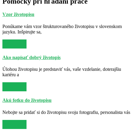
Pomôcky pri hľadaní práce
Vzor životopisu
Ponúkame vám vzor štrukturovaného životopisu v slovenskom
jazyku. Inšpirujte sa,
Viac info
Ako napísať dobrý životopis
Úlohou životopisu je predstaviť vás, vaše vzdelanie, doterajšiu
kariéru a
Viac info
Akú fotku do životopisu
Nebojte sa pridať si do životopisu svoju fotografiu, personalista vás
Viac info