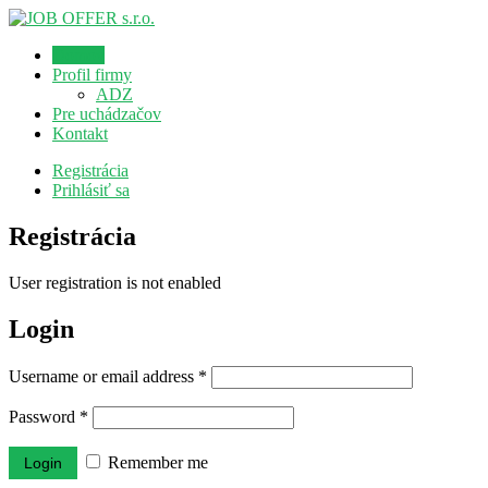
Domov
Profil firmy
ADZ
Pre uchádzačov
Kontakt
Registrácia
Prihlásiť sa
Registrácia
User registration is not enabled
Login
Username or email address
*
Password
*
Remember me