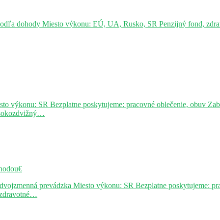
podľa dohody Miesto výkonu: EÚ, UA, Rusko, SR Penzijný fond, zdravo
sto výkonu: SR Bezplatne poskytujeme: pracovné oblečenie, obuv Za
ysokozdvižný…
hodou€
j dvojzmenná prevádzka Miesto výkonu: SR Bezplatne poskytujeme: pr
, zdravotné…