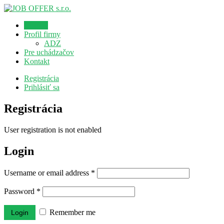
Domov
Profil firmy
ADZ
Pre uchádzačov
Kontakt
Registrácia
Prihlásiť sa
Registrácia
User registration is not enabled
Login
Username or email address
*
Password
*
Remember me