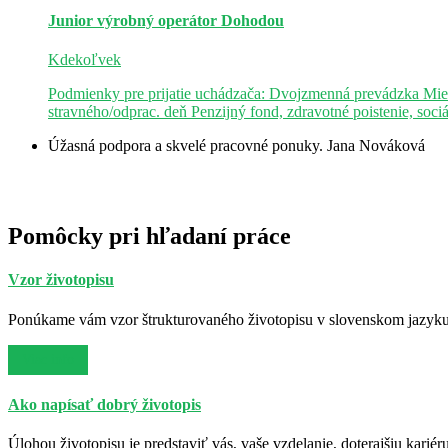
Junior výrobný operátor
Dohodou
Kdekoľvek
Podmienky pre prijatie uchádzača: Dvojzmenná prevádzka Mie
stravného/odprac. deň Penzijný fond, zdravotné poistenie, soci
Úžasná podpora a skvelé pracovné ponuky.
Jana Nováková
Pomôcky pri hľadaní práce
Vzor životopisu
Ponúkame vám vzor štrukturovaného životopisu v slovenskom jazyku. 
Viac info
Ako napísať dobrý životopis
Úlohou životopisu je predstaviť vás, vaše vzdelanie, doterajšiu kariér