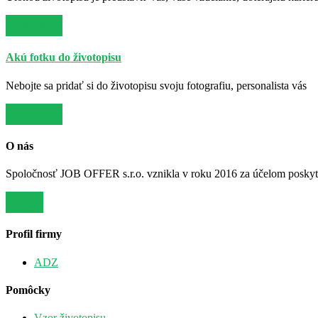
Viac info
Akú fotku do životopisu
Nebojte sa pridať si do životopisu svoju fotografiu, personalista vás
Viac info
O nás
Spoločnosť JOB OFFER s.r.o. vznikla v roku 2016 za účelom poskytov
Viac
Profil firmy
ADZ
Pomôcky
Vzor životopisu