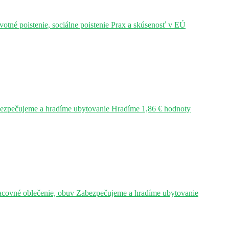
tné poistenie, sociálne poistenie Prax a skúsenosť v EÚ
bezpečujeme a hradíme ubytovanie Hradíme 1,86 € hodnoty
acovné oblečenie, obuv Zabezpečujeme a hradíme ubytovanie