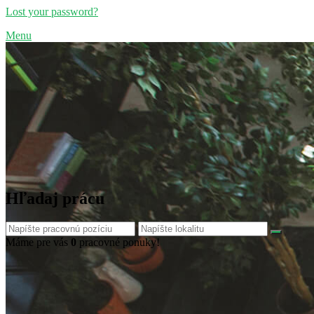
Lost your password?
Menu
Hľadaj prácu
Máme pre vás
0
pracovné ponuky!