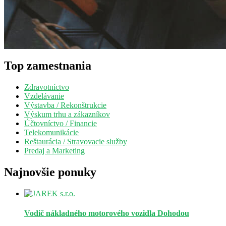
Top zamestnania
Zdravotníctvo
Vzdelávanie
Výstavba / Rekonštrukcie
Výskum trhu a zákazníkov
Účtovníctvo / Financie
Telekomunikácie
Reštaurácia / Stravovacie služby
Predaj a Marketing
Najnovšie ponuky
Vodič nákladného motorového vozidla
Dohodou