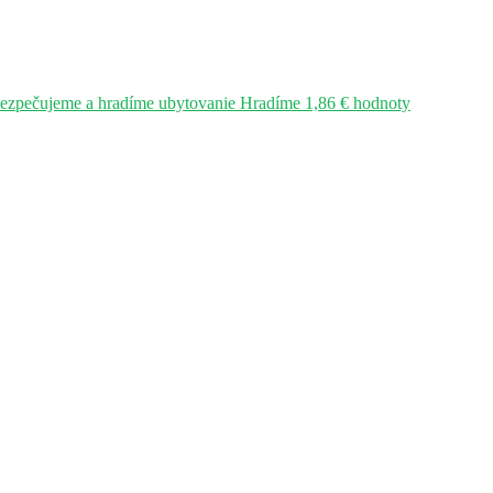
bezpečujeme a hradíme ubytovanie Hradíme 1,86 € hodnoty