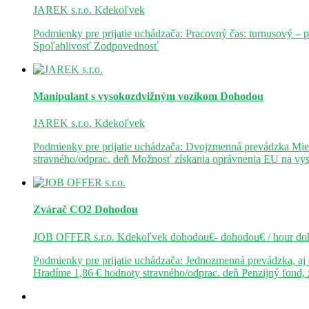
JAREK s.r.o.
Kdekoľvek
Podmienky pre prijatie uchádzača: Pracovný čas: turnusový – 
Spoľahlivosť Zodpovednosť
Manipulant s vysokozdvižným vozíkom
Dohodou
JAREK s.r.o.
Kdekoľvek
Podmienky pre prijatie uchádzača: Dvojzmenná prevádzka Mie
stravného/odprac. deň Možnosť získania oprávnenia EU na v
Zvárač CO2
Dohodou
JOB OFFER s.r.o.
Kdekoľvek
dohodou€- dohodou€ / hour
do
Podmienky pre prijatie uchádzača: Jednozmenná prevádzka, a
Hradíme 1,86 € hodnoty stravného/odprac. deň Penzijný fond