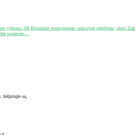
sto výkonu: SR Bezplatne poskytujeme: pracovné oblečenie, obuv Za
álne poistenie…
Inšpirujte sa,
u a