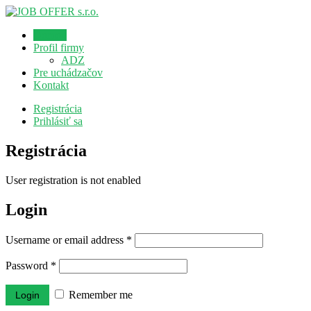
Domov
Profil firmy
ADZ
Pre uchádzačov
Kontakt
Registrácia
Prihlásiť sa
Registrácia
User registration is not enabled
Login
Username or email address
*
Password
*
Remember me