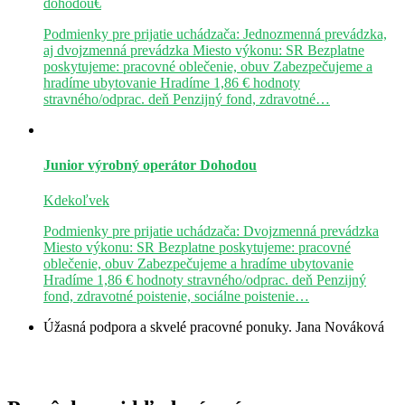
dohodou€
Podmienky pre prijatie uchádzača: Jednozmenná prevádzka,
aj dvojzmenná prevádzka Miesto výkonu: SR Bezplatne
poskytujeme: pracovné oblečenie, obuv Zabezpečujeme a
hradíme ubytovanie Hradíme 1,86 € hodnoty
stravného/odprac. deň Penzijný fond, zdravotné…
Junior výrobný operátor
Dohodou
Kdekoľvek
Podmienky pre prijatie uchádzača: Dvojzmenná prevádzka
Miesto výkonu: SR Bezplatne poskytujeme: pracovné
oblečenie, obuv Zabezpečujeme a hradíme ubytovanie
Hradíme 1,86 € hodnoty stravného/odprac. deň Penzijný
fond, zdravotné poistenie, sociálne poistenie…
Úžasná podpora a skvelé pracovné ponuky.
Jana Nováková