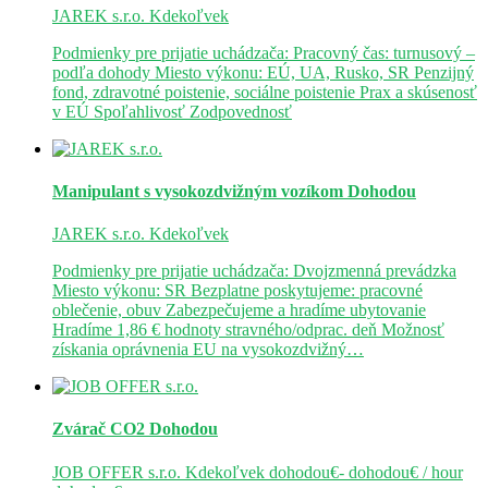
JAREK s.r.o.
Kdekoľvek
Podmienky pre prijatie uchádzača: Pracovný čas: turnusový –
podľa dohody Miesto výkonu: EÚ, UA, Rusko, SR Penzijný
fond, zdravotné poistenie, sociálne poistenie Prax a skúsenosť
v EÚ Spoľahlivosť Zodpovednosť
Manipulant s vysokozdvižným vozíkom
Dohodou
JAREK s.r.o.
Kdekoľvek
Podmienky pre prijatie uchádzača: Dvojzmenná prevádzka
Miesto výkonu: SR Bezplatne poskytujeme: pracovné
oblečenie, obuv Zabezpečujeme a hradíme ubytovanie
Hradíme 1,86 € hodnoty stravného/odprac. deň Možnosť
získania oprávnenia EU na vysokozdvižný…
Zvárač CO2
Dohodou
JOB OFFER s.r.o.
Kdekoľvek
dohodou€- dohodou€ / hour