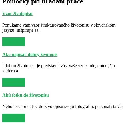
Pomôcky pri hľadaní práce
Vzor životopisu
Ponúkame vám vzor štrukturovaného životopisu v slovenskom
jazyku. Inšpirujte sa,
Viac info
Ako napísať dobrý životopis
Úlohou životopisu je predstaviť vás, vaše vzdelanie, doterajšiu
kariéru a
Viac info
Akú fotku do životopisu
Nebojte sa pridať si do životopisu svoju fotografiu, personalista vás
Viac info