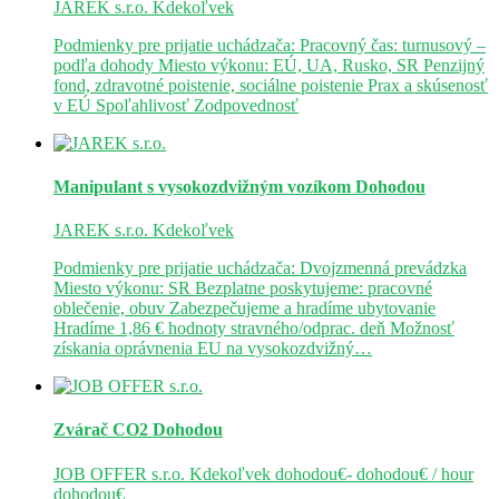
JAREK s.r.o.
Kdekoľvek
Podmienky pre prijatie uchádzača: Pracovný čas: turnusový –
podľa dohody Miesto výkonu: EÚ, UA, Rusko, SR Penzijný
fond, zdravotné poistenie, sociálne poistenie Prax a skúsenosť
v EÚ Spoľahlivosť Zodpovednosť
Manipulant s vysokozdvižným vozíkom
Dohodou
JAREK s.r.o.
Kdekoľvek
Podmienky pre prijatie uchádzača: Dvojzmenná prevádzka
Miesto výkonu: SR Bezplatne poskytujeme: pracovné
oblečenie, obuv Zabezpečujeme a hradíme ubytovanie
Hradíme 1,86 € hodnoty stravného/odprac. deň Možnosť
získania oprávnenia EU na vysokozdvižný…
Zvárač CO2
Dohodou
JOB OFFER s.r.o.
Kdekoľvek
dohodou€- dohodou€ / hour
dohodou€