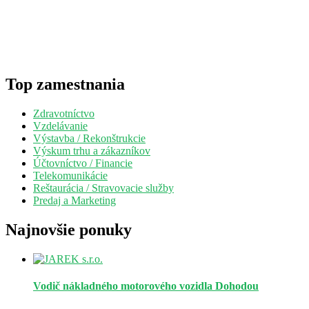
Top zamestnania
Zdravotníctvo
Vzdelávanie
Výstavba / Rekonštrukcie
Výskum trhu a zákazníkov
Účtovníctvo / Financie
Telekomunikácie
Reštaurácia / Stravovacie služby
Predaj a Marketing
Najnovšie ponuky
Vodič nákladného motorového vozidla
Dohodou