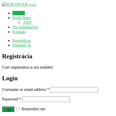
Domov
Profil firmy
ADZ
Pre uchádzačov
Kontakt
Registrácia
Prihlásiť sa
Registrácia
User registration is not enabled
Login
Username or email address
*
Password
*
Remember me