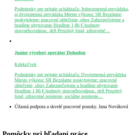
Podmienky pre prijatie uchádzača: Jednozmenná prevádzka,
aj dvojzmenná prevádzka Miesto výkonu: SR Bezplatne
poskytujeme: pracovné oblečenie, obuv Zabezpečujeme a
hradíme ubytovanie Hradíme 1,86 € hodnoty
stravného/odprac. deň Penzijný fond, zdravotné…
Junior výrobný operátor
Dohodou
Kdekoľvek
Podmienky pre prijatie uchádzača: Dvojzmenná prevádzka
Miesto výkonu: SR Bezplatne poskytujeme: pracovné
oblečenie, obuv Zabezpečujeme a hradíme ubytovanie
Hradíme 1,86 € hodnoty stravného/odprac. deň Penzijný
fond, zdravotné poistenie, sociálne poistenie…
Úžasná podpora a skvelé pracovné ponuky.
Jana Nováková
Pomôcky pri hľadaní práce