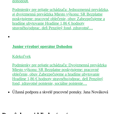
dohodou€
Podmienky pre prijatie uchádzača: Jednozmenná prevádzka,
aj dvojzmenná prevádzka Miesto výkonu: SR Bezplatne
poskytujeme: pracovné oblečenie, obuv Zabezpečujeme a
hradíme ubytovanie Hradíme 1,86 € hodnoty
stravného/odprac. deň Penzijný fond, zdravotné…
Junior výrobný operátor
Dohodou
Kdekoľvek
Podmienky pre prijatie uchádzača: Dvojzmenná prevádzka
Miesto výkonu: SR Bezplatne poskytujeme: pracovné
oblečenie, obuv Zabezpečujeme a hradíme ubytovanie
Hradíme 1,86 € hodnoty stravného/odprac. deň Penzijný
fond, zdravotné poistenie, sociálne poistenie…
Úžasná podpora a skvelé pracovné ponuky.
Jana Nováková