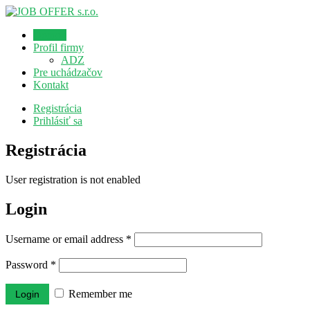
Domov
Profil firmy
ADZ
Pre uchádzačov
Kontakt
Registrácia
Prihlásiť sa
Registrácia
User registration is not enabled
Login
Username or email address
*
Password
*
Remember me