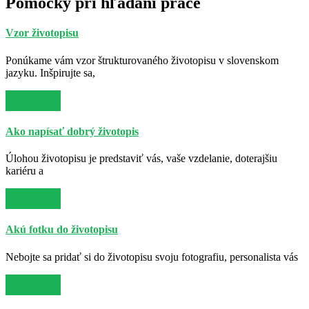
Pomôcky pri hľadaní práce
Vzor životopisu
Ponúkame vám vzor štrukturovaného životopisu v slovenskom
jazyku. Inšpirujte sa,
Viac info
Ako napísať dobrý životopis
Úlohou životopisu je predstaviť vás, vaše vzdelanie, doterajšiu
kariéru a
Viac info
Akú fotku do životopisu
Nebojte sa pridať si do životopisu svoju fotografiu, personalista vás
Viac info