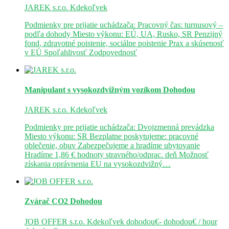
JAREK s.r.o.
Kdekoľvek
Podmienky pre prijatie uchádzača: Pracovný čas: turnusový –
podľa dohody Miesto výkonu: EÚ, UA, Rusko, SR Penzijný
fond, zdravotné poistenie, sociálne poistenie Prax a skúsenosť
v EÚ Spoľahlivosť Zodpovednosť
Manipulant s vysokozdvižným vozíkom
Dohodou
JAREK s.r.o.
Kdekoľvek
Podmienky pre prijatie uchádzača: Dvojzmenná prevádzka
Miesto výkonu: SR Bezplatne poskytujeme: pracovné
oblečenie, obuv Zabezpečujeme a hradíme ubytovanie
Hradíme 1,86 € hodnoty stravného/odprac. deň Možnosť
získania oprávnenia EU na vysokozdvižný…
Zvárač CO2
Dohodou
JOB OFFER s.r.o.
Kdekoľvek
dohodou€- dohodou€ / hour