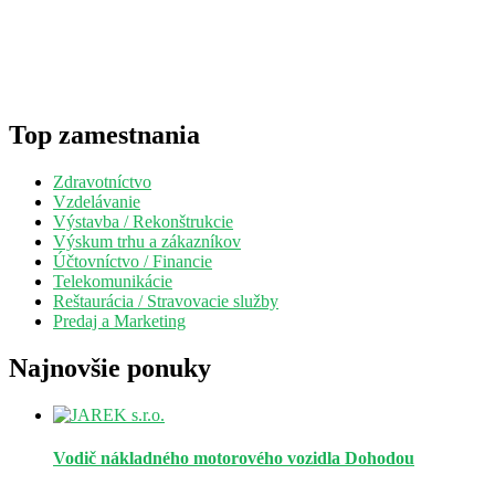
Top zamestnania
Zdravotníctvo
Vzdelávanie
Výstavba / Rekonštrukcie
Výskum trhu a zákazníkov
Účtovníctvo / Financie
Telekomunikácie
Reštaurácia / Stravovacie služby
Predaj a Marketing
Najnovšie ponuky
Vodič nákladného motorového vozidla
Dohodou