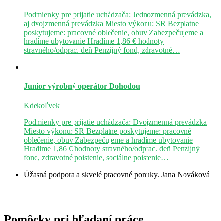
Podmienky pre prijatie uchádzača: Jednozmenná prevádzka,
aj dvojzmenná prevádzka Miesto výkonu: SR Bezplatne
poskytujeme: pracovné oblečenie, obuv Zabezpečujeme a
hradíme ubytovanie Hradíme 1,86 € hodnoty
stravného/odprac. deň Penzijný fond, zdravotné…
Junior výrobný operátor
Dohodou
Kdekoľvek
Podmienky pre prijatie uchádzača: Dvojzmenná prevádzka
Miesto výkonu: SR Bezplatne poskytujeme: pracovné
oblečenie, obuv Zabezpečujeme a hradíme ubytovanie
Hradíme 1,86 € hodnoty stravného/odprac. deň Penzijný
fond, zdravotné poistenie, sociálne poistenie…
Úžasná podpora a skvelé pracovné ponuky.
Jana Nováková
Pomôcky pri hľadaní práce