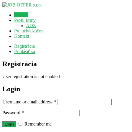
Domov
Profil firmy
ADZ
Pre uchádzačov
Kontakt
Registrácia
Prihlásiť sa
Registrácia
User registration is not enabled
Login
Username or email address
*
Password
*
Remember me