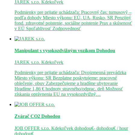
JAREK s.r.o.
Kdekoľvek
Podmienky pre prijatie uchádzača: Pracovný čas: turnusový –
podľa dohody Miesto výkonu: EÚ, UA, Rusko, SR Penzijný
fond, zdravotné poistenie, sociálne poistenie Prax a skúsenosť
v EÚ Spoľahlivosť Zodpovednosť
Manipulant s vysokozdvižným vozíkom
Dohodou
JAREK s.r.o.
Kdekoľvek
Podmienky pre prijatie uchádzača: Dvojzmenná prevádzka
Miesto výkonu: SR Bezplatne poskytujeme: pracovné
oblečenie, obuv Zabezpečujeme a hradíme ubytovanie
Hradíme 1,86 € hodnoty stravného/odprac. deň Možnosť
získania oprávnenia EU na vysokozdvižný…
Zvárač CO2
Dohodou
JOB OFFER s.r.o.
Kdekoľvek
dohodou€- dohodou€ / hour
dohodou€