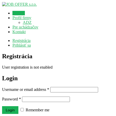
Domov
Profil firmy
ADZ
Pre uchádzačov
Kontakt
Registrácia
Prihlásiť sa
Registrácia
User registration is not enabled
Login
Username or email address
*
Password
*
Remember me