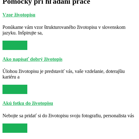
Pomôcky pri hľadaní práce
Vzor životopisu
Ponúkame vám vzor štrukturovaného životopisu v slovenskom
jazyku. Inšpirujte sa,
Viac info
Ako napísať dobrý životopis
Úlohou životopisu je predstaviť vás, vaše vzdelanie, doterajšiu
kariéru a
Viac info
Akú fotku do životopisu
Nebojte sa pridať si do životopisu svoju fotografiu, personalista vás
Viac info