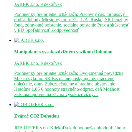
JAREK s.r.o.
Kdekoľvek
Podmienky pre prijatie uchádzača: Pracovný čas: turnusový –
podľa dohody Miesto výkonu: EÚ, UA, Rusko, SR Penzijný
fond, zdravotné poistenie, sociálne poistenie Prax a skúsenosť
v EÚ Spoľahlivosť Zodpovednosť
Manipulant s vysokozdvižným vozíkom
Dohodou
JAREK s.r.o.
Kdekoľvek
Podmienky pre prijatie uchádzača: Dvojzmenná prevádzka
Miesto výkonu: SR Bezplatne poskytujeme: pracovné
oblečenie, obuv Zabezpečujeme a hradíme ubytovanie
Hradíme 1,86 € hodnoty stravného/odprac. deň Možnosť
získania oprávnenia EU na vysokozdvižný…
Zvárač CO2
Dohodou
JOB OFFER s.r.o.
Kdekoľvek
dohodou€- dohodou€ / hour