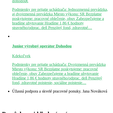
dohodou€
Podmienky pre prijatie uchádzača: Jednozmenná prevádzka,
aj dvojzmenná prevádzka Miesto výkonu: SR Bezplatne
poskytujeme: pracovné oblečenie, obuv Zabezpečujeme a
hradíme ubytovanie Hradíme 1,86 € hodnoty
stravného/odprac. deň Penzijný fond, zdravotné…
Junior výrobný operátor
Dohodou
Kdekoľvek
Podmienky pre prijatie uchádzača: Dvojzmenná prevádzka
Miesto výkonu: SR Bezplatne poskytujeme: pracovné
oblečenie, obuv Zabezpečujeme a hradíme ubytovanie
Hradíme 1,86 € hodnoty stravného/odprac. deň Penzijný
fond, zdravotné poistenie, sociálne poistenie…
Úžasná podpora a skvelé pracovné ponuky.
Jana Nováková