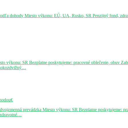
podľa dohody Miesto výkonu: EÚ, UA, Rusko, SR Penzijný fond, zdravo
sto výkonu: SR Bezplatne poskytujeme: pracovné oblečenie, obuv Za
ysokozdvižný…
hodou€
j dvojzmenná prevádzka Miesto výkonu: SR Bezplatne poskytujeme: pr
, zdravotné…