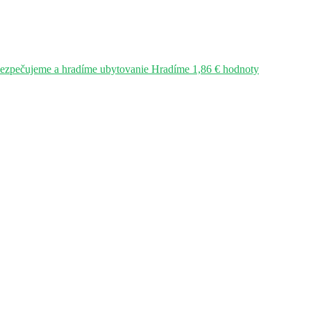
bezpečujeme a hradíme ubytovanie Hradíme 1,86 € hodnoty