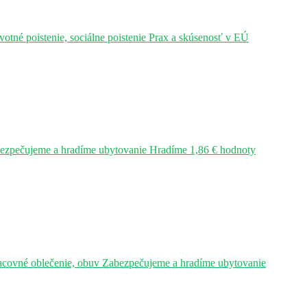
tné poistenie, sociálne poistenie Prax a skúsenosť v EÚ
bezpečujeme a hradíme ubytovanie Hradíme 1,86 € hodnoty
acovné oblečenie, obuv Zabezpečujeme a hradíme ubytovanie