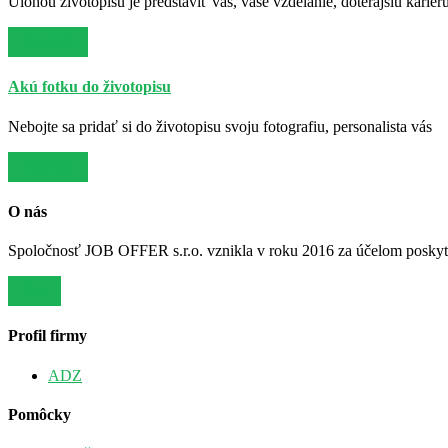
Úlohou životopisu je predstaviť vás, vaše vzdelanie, doterajšiu kariér
Viac info
Akú fotku do životopisu
Nebojte sa pridať si do životopisu svoju fotografiu, personalista vás
Viac info
O nás
Spoločnosť JOB OFFER s.r.o. vznikla v roku 2016 za účelom poskytov
Viac
Profil firmy
ADZ
Pomôcky