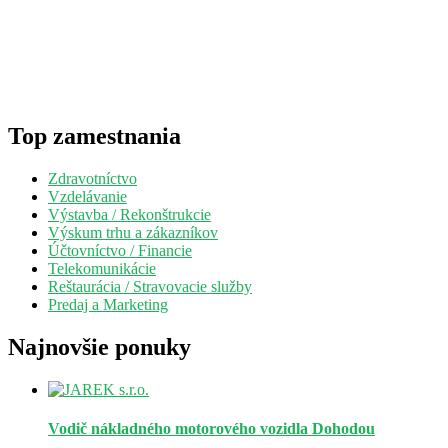
Top zamestnania
Zdravotníctvo
Vzdelávanie
Výstavba / Rekonštrukcie
Výskum trhu a zákazníkov
Účtovníctvo / Financie
Telekomunikácie
Reštaurácia / Stravovacie služby
Predaj a Marketing
Najnovšie ponuky
Vodič nákladného motorového vozidla
Dohodou