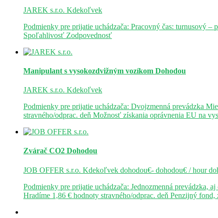
JAREK s.r.o.
Kdekoľvek
Podmienky pre prijatie uchádzača: Pracovný čas: turnusový – 
Spoľahlivosť Zodpovednosť
Manipulant s vysokozdvižným vozíkom
Dohodou
JAREK s.r.o.
Kdekoľvek
Podmienky pre prijatie uchádzača: Dvojzmenná prevádzka Mie
stravného/odprac. deň Možnosť získania oprávnenia EU na v
Zvárač CO2
Dohodou
JOB OFFER s.r.o.
Kdekoľvek
dohodou€- dohodou€ / hour
do
Podmienky pre prijatie uchádzača: Jednozmenná prevádzka, a
Hradíme 1,86 € hodnoty stravného/odprac. deň Penzijný fond