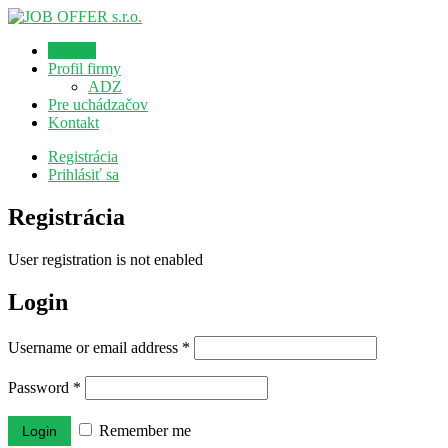
Domov
Profil firmy
ADZ
Pre uchádzačov
Kontakt
Registrácia
Prihlásiť sa
Registrácia
User registration is not enabled
Login
Username or email address
*
Password
*
Remember me