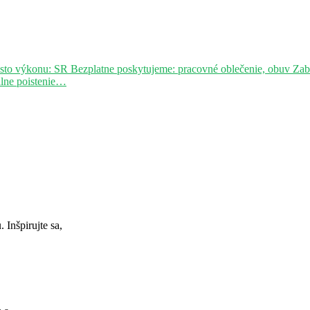
sto výkonu: SR Bezplatne poskytujeme: pracovné oblečenie, obuv Za
álne poistenie…
Inšpirujte sa,