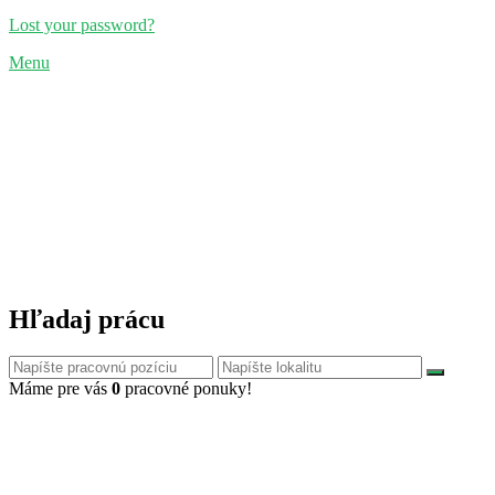
Lost your password?
Menu
Hľadaj prácu
Máme pre vás
0
pracovné ponuky!