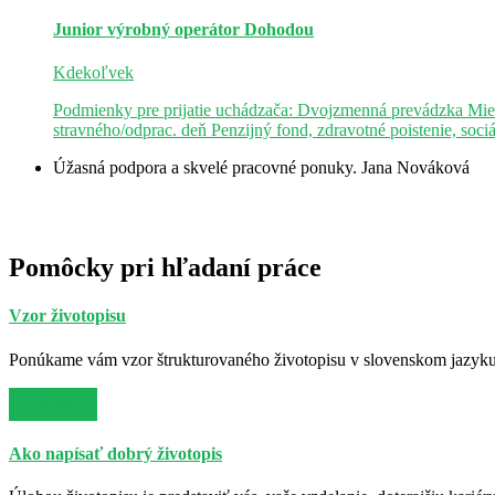
Junior výrobný operátor
Dohodou
Kdekoľvek
Podmienky pre prijatie uchádzača: Dvojzmenná prevádzka Mie
stravného/odprac. deň Penzijný fond, zdravotné poistenie, soci
Úžasná podpora a skvelé pracovné ponuky.
Jana Nováková
Pomôcky pri hľadaní práce
Vzor životopisu
Ponúkame vám vzor štrukturovaného životopisu v slovenskom jazyku. 
Viac info
Ako napísať dobrý životopis