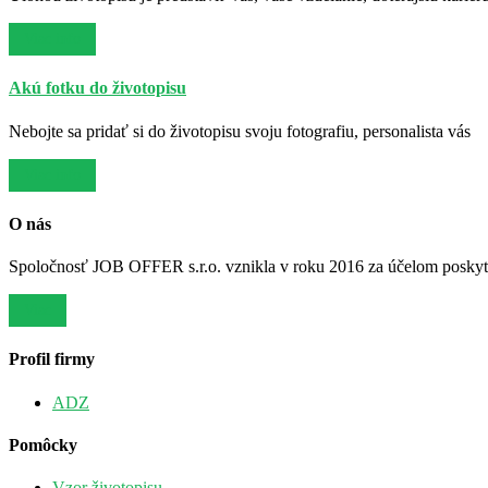
Viac info
Akú fotku do životopisu
Nebojte sa pridať si do životopisu svoju fotografiu, personalista vás
Viac info
O nás
Spoločnosť JOB OFFER s.r.o. vznikla v roku 2016 za účelom poskytov
Viac
Profil firmy
ADZ
Pomôcky
Vzor životopisu