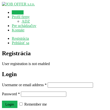
Domov
Profil firmy
ADZ
Pre uchádzačov
Kontakt
Registrácia
Prihlásiť sa
Registrácia
User registration is not enabled
Login
Username or email address
*
Password
*
Remember me