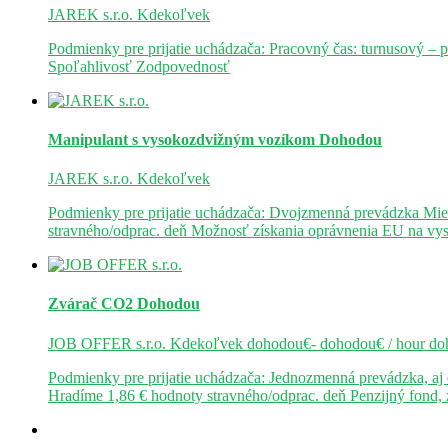
JAREK s.r.o.
Kdekoľvek
Podmienky pre prijatie uchádzača: Pracovný čas: turnusový – 
Spoľahlivosť Zodpovednosť
Manipulant s vysokozdvižným vozíkom
Dohodou
JAREK s.r.o.
Kdekoľvek
Podmienky pre prijatie uchádzača: Dvojzmenná prevádzka Mie
stravného/odprac. deň Možnosť získania oprávnenia EU na v
Zvárač CO2
Dohodou
JOB OFFER s.r.o.
Kdekoľvek
dohodou€- dohodou€ / hour
do
Podmienky pre prijatie uchádzača: Jednozmenná prevádzka, a
Hradíme 1,86 € hodnoty stravného/odprac. deň Penzijný fond