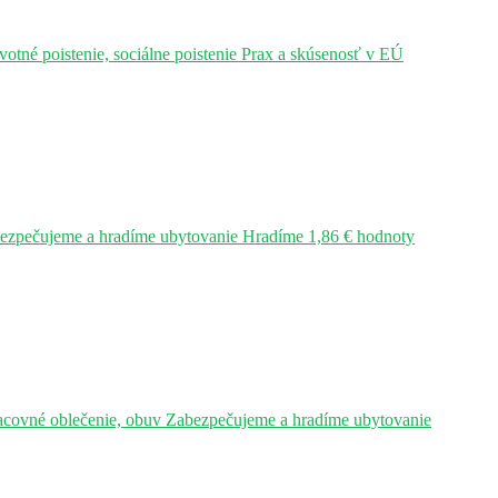
tné poistenie, sociálne poistenie Prax a skúsenosť v EÚ
bezpečujeme a hradíme ubytovanie Hradíme 1,86 € hodnoty
acovné oblečenie, obuv Zabezpečujeme a hradíme ubytovanie