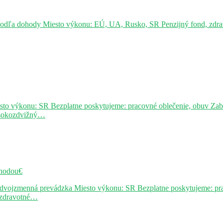
podľa dohody Miesto výkonu: EÚ, UA, Rusko, SR Penzijný fond, zdravo
sto výkonu: SR Bezplatne poskytujeme: pracovné oblečenie, obuv Za
ysokozdvižný…
hodou€
j dvojzmenná prevádzka Miesto výkonu: SR Bezplatne poskytujeme: pr
, zdravotné…