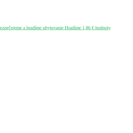
bezpečujeme a hradíme ubytovanie Hradíme 1,86 € hodnoty