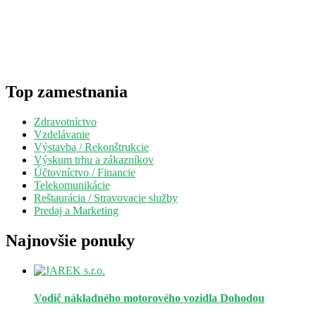
Top zamestnania
Zdravotníctvo
Vzdelávanie
Výstavba / Rekonštrukcie
Výskum trhu a zákazníkov
Účtovníctvo / Financie
Telekomunikácie
Reštaurácia / Stravovacie služby
Predaj a Marketing
Najnovšie ponuky
Vodič nákladného motorového vozidla
Dohodou