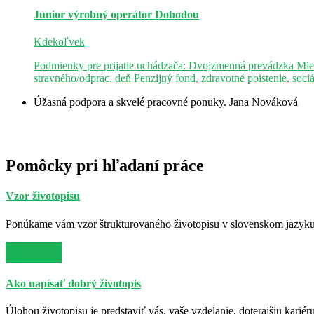
Junior výrobný operátor
Dohodou
Kdekoľvek
Podmienky pre prijatie uchádzača: Dvojzmenná prevádzka Mie
stravného/odprac. deň Penzijný fond, zdravotné poistenie, soci
Úžasná podpora a skvelé pracovné ponuky.
Jana Nováková
Pomôcky pri hľadaní práce
Vzor životopisu
Ponúkame vám vzor štrukturovaného životopisu v slovenskom jazyku. 
Viac info
Ako napísať dobrý životopis
Úlohou životopisu je predstaviť vás, vaše vzdelanie, doterajšiu kariér