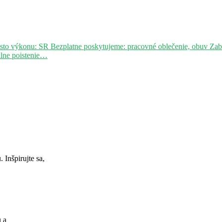
sto výkonu: SR Bezplatne poskytujeme: pracovné oblečenie, obuv Za
álne poistenie…
Inšpirujte sa,
u a