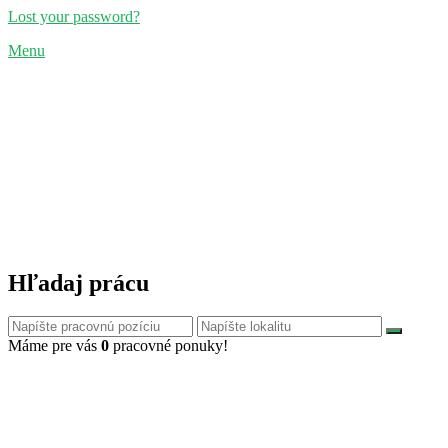
Lost your password?
Menu
Hľadaj prácu
Máme pre vás
0
pracovné ponuky!