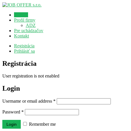
Domov
Profil firmy
ADZ
Pre uchádzačov
Kontakt
Registrácia
Prihlásiť sa
Registrácia
User registration is not enabled
Login
Username or email address
*
Password
*
Remember me