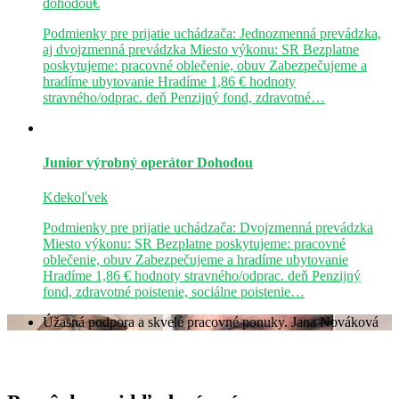
dohodou€
Podmienky pre prijatie uchádzača: Jednozmenná prevádzka,
aj dvojzmenná prevádzka Miesto výkonu: SR Bezplatne
poskytujeme: pracovné oblečenie, obuv Zabezpečujeme a
hradíme ubytovanie Hradíme 1,86 € hodnoty
stravného/odprac. deň Penzijný fond, zdravotné…
Junior výrobný operátor
Dohodou
Kdekoľvek
Podmienky pre prijatie uchádzača: Dvojzmenná prevádzka
Miesto výkonu: SR Bezplatne poskytujeme: pracovné
oblečenie, obuv Zabezpečujeme a hradíme ubytovanie
Hradíme 1,86 € hodnoty stravného/odprac. deň Penzijný
fond, zdravotné poistenie, sociálne poistenie…
Úžasná podpora a skvelé pracovné ponuky.
Jana Nováková