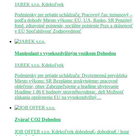
JAREK s.r.o.
Kdekoľvek
Podmienky pre prijatie uchádzača: Pracovný čas: turnusový –
podľa dohody Miesto výkonu: EÚ, UA, Rusko, SR Penzijný
fond, zdravotné poistenie, sociálne poistenie Prax a skúsenosť
v EÚ Spoľahlivosť Zodpovednosť
Manipulant s vysokozdvižným vozíkom
Dohodou
JAREK s.r.o.
Kdekoľvek
Podmienky pre prijatie uchádzača: Dvojzmenná prevádzka
Miesto výkonu: SR Bezplatne poskytujeme: pracovné
oblečenie, obuv Zabezpečujeme a hradíme ubytovanie
Hradíme 1,86 € hodnoty stravného/odprac. deň Možnosť
získania oprávnenia EU na vysokozdvižný…
Zvárač CO2
Dohodou
JOB OFFER s.r.o.
Kdekoľvek
dohodou€- dohodou€ / hour