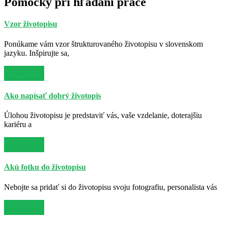
Pomôcky pri hľadaní práce
Vzor životopisu
Ponúkame vám vzor štrukturovaného životopisu v slovenskom
jazyku. Inšpirujte sa,
Viac info
Ako napísať dobrý životopis
Úlohou životopisu je predstaviť vás, vaše vzdelanie, doterajšiu
kariéru a
Viac info
Akú fotku do životopisu
Nebojte sa pridať si do životopisu svoju fotografiu, personalista vás
Viac info