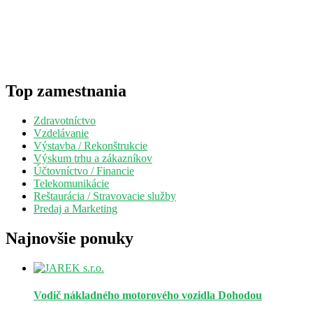
Top zamestnania
Zdravotníctvo
Vzdelávanie
Výstavba / Rekonštrukcie
Výskum trhu a zákazníkov
Účtovníctvo / Financie
Telekomunikácie
Reštaurácia / Stravovacie služby
Predaj a Marketing
Najnovšie ponuky
Vodič nákladného motorového vozidla
Dohodou