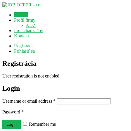
Domov
Profil firmy
ADZ
Pre uchádzačov
Kontakt
Registrácia
Prihlásiť sa
Registrácia
User registration is not enabled
Login
Username or email address
*
Password
*
Remember me