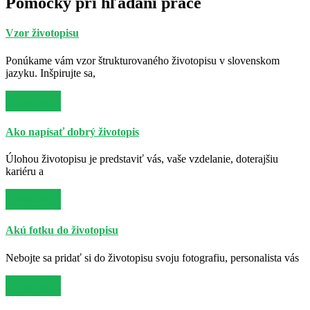
Pomôcky pri hľadaní práce
Vzor životopisu
Ponúkame vám vzor štrukturovaného životopisu v slovenskom
jazyku. Inšpirujte sa,
Viac info
Ako napísať dobrý životopis
Úlohou životopisu je predstaviť vás, vaše vzdelanie, doterajšiu
kariéru a
Viac info
Akú fotku do životopisu
Nebojte sa pridať si do životopisu svoju fotografiu, personalista vás
Viac info