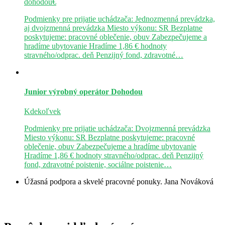
dohodou€
Podmienky pre prijatie uchádzača: Jednozmenná prevádzka,
aj dvojzmenná prevádzka Miesto výkonu: SR Bezplatne
poskytujeme: pracovné oblečenie, obuv Zabezpečujeme a
hradíme ubytovanie Hradíme 1,86 € hodnoty
stravného/odprac. deň Penzijný fond, zdravotné…
Junior výrobný operátor
Dohodou
Kdekoľvek
Podmienky pre prijatie uchádzača: Dvojzmenná prevádzka
Miesto výkonu: SR Bezplatne poskytujeme: pracovné
oblečenie, obuv Zabezpečujeme a hradíme ubytovanie
Hradíme 1,86 € hodnoty stravného/odprac. deň Penzijný
fond, zdravotné poistenie, sociálne poistenie…
Úžasná podpora a skvelé pracovné ponuky.
Jana Nováková