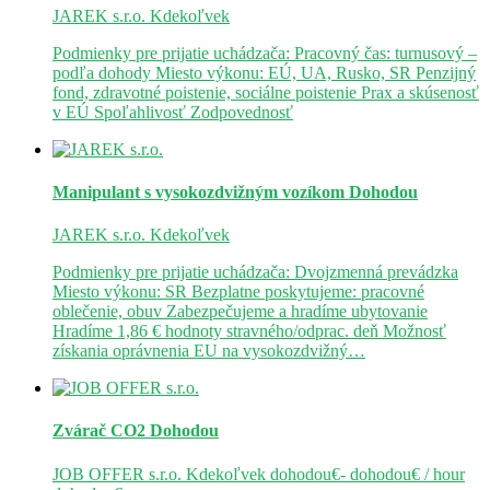
JAREK s.r.o.
Kdekoľvek
Podmienky pre prijatie uchádzača: Pracovný čas: turnusový –
podľa dohody Miesto výkonu: EÚ, UA, Rusko, SR Penzijný
fond, zdravotné poistenie, sociálne poistenie Prax a skúsenosť
v EÚ Spoľahlivosť Zodpovednosť
Manipulant s vysokozdvižným vozíkom
Dohodou
JAREK s.r.o.
Kdekoľvek
Podmienky pre prijatie uchádzača: Dvojzmenná prevádzka
Miesto výkonu: SR Bezplatne poskytujeme: pracovné
oblečenie, obuv Zabezpečujeme a hradíme ubytovanie
Hradíme 1,86 € hodnoty stravného/odprac. deň Možnosť
získania oprávnenia EU na vysokozdvižný…
Zvárač CO2
Dohodou
JOB OFFER s.r.o.
Kdekoľvek
dohodou€- dohodou€ / hour