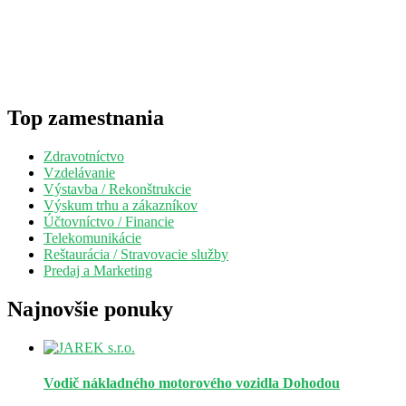
Top zamestnania
Zdravotníctvo
Vzdelávanie
Výstavba / Rekonštrukcie
Výskum trhu a zákazníkov
Účtovníctvo / Financie
Telekomunikácie
Reštaurácia / Stravovacie služby
Predaj a Marketing
Najnovšie ponuky
Vodič nákladného motorového vozidla
Dohodou