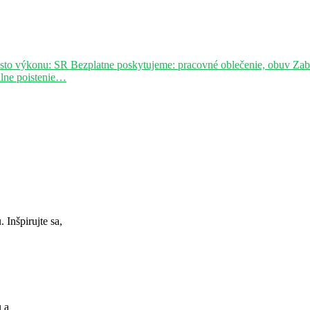
sto výkonu: SR Bezplatne poskytujeme: pracovné oblečenie, obuv Za
álne poistenie…
Inšpirujte sa,
u a