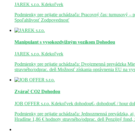
JAREK s.r.o.
Kdekoľvek
Podmienky pre prijatie uchádzača: Pracovný čas: turnusový – 
Spoľahlivosť Zodpovednosť
Manipulant s vysokozdvižným vozíkom
Dohodou
JAREK s.r.o.
Kdekoľvek
Podmienky pre prijatie uchádzača: Dvojzmenná prevádzka Mie
stravného/odprac. deň Možnosť získania oprávnenia EU na v
Zvárač CO2
Dohodou
JOB OFFER s.r.o.
Kdekoľvek
dohodou€- dohodou€ / hour
do
Podmienky pre prijatie uchádzača: Jednozmenná prevádzka, a
Hradíme 1,86 € hodnoty stravného/odprac. deň Penzijný fond