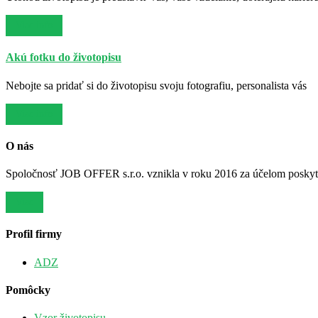
Viac info
Akú fotku do životopisu
Nebojte sa pridať si do životopisu svoju fotografiu, personalista vás
Viac info
O nás
Spoločnosť JOB OFFER s.r.o. vznikla v roku 2016 za účelom poskytov
Viac
Profil firmy
ADZ
Pomôcky
Vzor životopisu