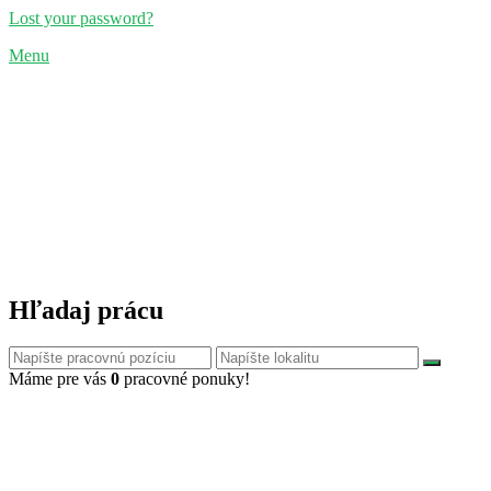
Lost your password?
Menu
Hľadaj prácu
Máme pre vás
0
pracovné ponuky!