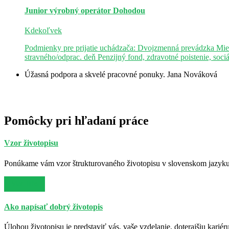
Junior výrobný operátor
Dohodou
Kdekoľvek
Podmienky pre prijatie uchádzača: Dvojzmenná prevádzka Mie
stravného/odprac. deň Penzijný fond, zdravotné poistenie, soci
Úžasná podpora a skvelé pracovné ponuky.
Jana Nováková
Pomôcky pri hľadaní práce
Vzor životopisu
Ponúkame vám vzor štrukturovaného životopisu v slovenskom jazyku. 
Viac info
Ako napísať dobrý životopis
Úlohou životopisu je predstaviť vás, vaše vzdelanie, doterajšiu kariér