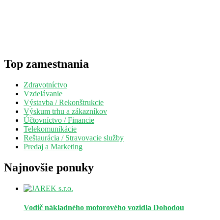
Top zamestnania
Zdravotníctvo
Vzdelávanie
Výstavba / Rekonštrukcie
Výskum trhu a zákazníkov
Účtovníctvo / Financie
Telekomunikácie
Reštaurácia / Stravovacie služby
Predaj a Marketing
Najnovšie ponuky
Vodič nákladného motorového vozidla
Dohodou