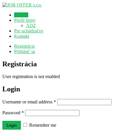
Domov
Profil firmy
ADZ
Pre uchádzačov
Kontakt
Registrácia
Prihlásiť sa
Registrácia
User registration is not enabled
Login
Username or email address
*
Password
*
Remember me