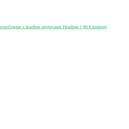
bezpečujeme a hradíme ubytovanie Hradíme 1,86 € hodnoty