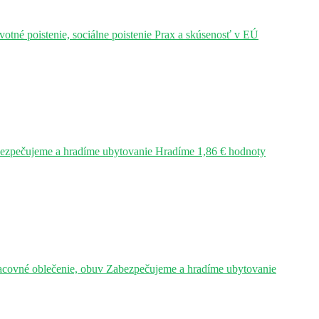
tné poistenie, sociálne poistenie Prax a skúsenosť v EÚ
bezpečujeme a hradíme ubytovanie Hradíme 1,86 € hodnoty
acovné oblečenie, obuv Zabezpečujeme a hradíme ubytovanie