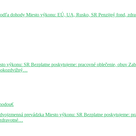
podľa dohody Miesto výkonu: EÚ, UA, Rusko, SR Penzijný fond, zdravo
sto výkonu: SR Bezplatne poskytujeme: pracovné oblečenie, obuv Za
ysokozdvižný…
hodou€
j dvojzmenná prevádzka Miesto výkonu: SR Bezplatne poskytujeme: pr
, zdravotné…