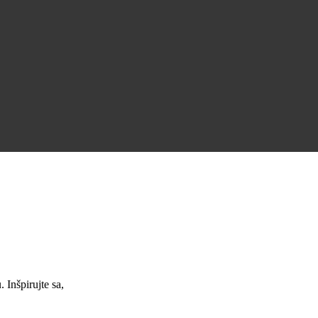
Úžasná podpora a skvelé pracovné ponuky.
Jana Nováková
Inšpirujte sa,