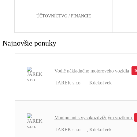
ÚČTOVNÍCTVO / FINANCIE
Najnovšie ponuky
Vodič nákladného motorového vozidla
JAREK s.r.o.
Kdekoľvek
Manipulant s vysokozdvižným vozíkom
JAREK s.r.o.
Kdekoľvek