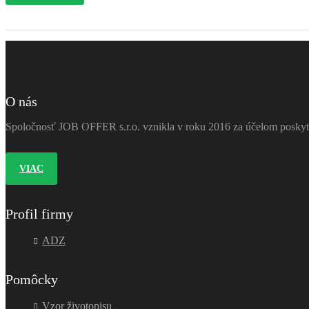
O nás
Spoločnosť JOB OFFER s.r.o. vznikla v roku 2016 za účelom poskytov
VIAC
Profil firmy
ADZ
Pomôcky
Vzor životopisu