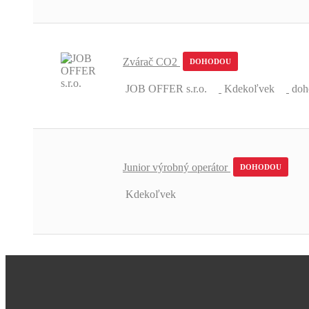
Zvárač CO2
DOHODOU
JOB OFFER s.r.o.
Kdekoľvek
doh
Junior výrobný operátor
DOHODOU
Kdekoľvek