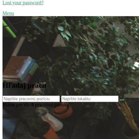
Lost your password?
Menu
Hľadaj prácu
Máme pre vás
0
pracovné ponuky!