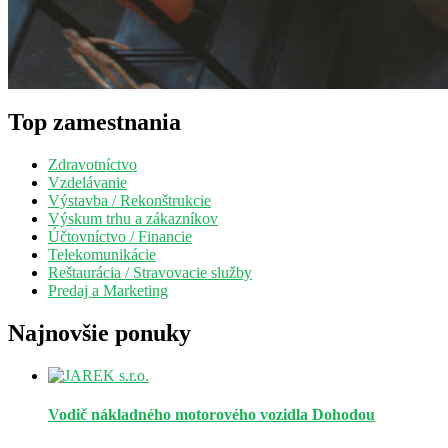
Top zamestnania
Zdravotníctvo
Vzdelávanie
Výstavba / Rekonštrukcie
Výskum trhu a zákazníkov
Účtovníctvo / Financie
Telekomunikácie
Reštaurácia / Stravovacie služby
Predaj a Marketing
Najnovšie ponuky
Vodič nákladného motorového vozidla
Dohodou