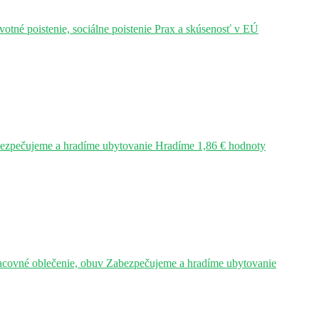
tné poistenie, sociálne poistenie Prax a skúsenosť v EÚ
bezpečujeme a hradíme ubytovanie Hradíme 1,86 € hodnoty
acovné oblečenie, obuv Zabezpečujeme a hradíme ubytovanie