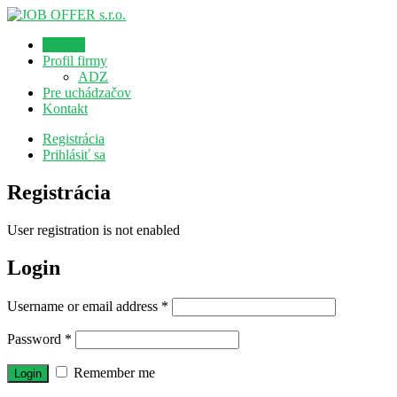
Domov
Profil firmy
ADZ
Pre uchádzačov
Kontakt
Registrácia
Prihlásiť sa
Registrácia
User registration is not enabled
Login
Username or email address
*
Password
*
Remember me