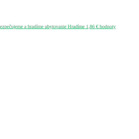
bezpečujeme a hradíme ubytovanie Hradíme 1,86 € hodnoty