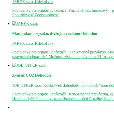
JAREK s.r.o.
Kdekoľvek
Podmienky pre prijatie uchádzača: Pracovný čas: turnusový – 
Spoľahlivosť Zodpovednosť
Manipulant s vysokozdvižným vozíkom
Dohodou
JAREK s.r.o.
Kdekoľvek
Podmienky pre prijatie uchádzača: Dvojzmenná prevádzka Mie
stravného/odprac. deň Možnosť získania oprávnenia EU na v
Zvárač CO2
Dohodou
JOB OFFER s.r.o.
Kdekoľvek
dohodou€- dohodou€ / hour
do
Podmienky pre prijatie uchádzača: Jednozmenná prevádzka, a
Hradíme 1,86 € hodnoty stravného/odprac. deň Penzijný fond