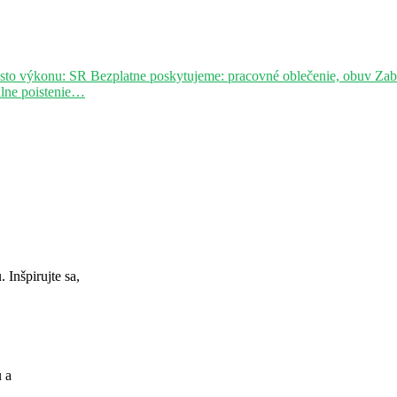
sto výkonu: SR Bezplatne poskytujeme: pracovné oblečenie, obuv Za
álne poistenie…
Inšpirujte sa,
u a