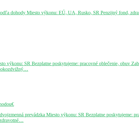
podľa dohody Miesto výkonu: EÚ, UA, Rusko, SR Penzijný fond, zdravo
sto výkonu: SR Bezplatne poskytujeme: pracovné oblečenie, obuv Za
ysokozdvižný…
hodou€
j dvojzmenná prevádzka Miesto výkonu: SR Bezplatne poskytujeme: pr
, zdravotné…