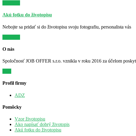
Viac info
Akú fotku do životopisu
Nebojte sa pridať si do životopisu svoju fotografiu, personalista vás
Viac info
O nás
Spoločnosť JOB OFFER s.r.o. vznikla v roku 2016 za účelom poskytov
Viac
Profil firmy
ADZ
Pomôcky
Vzor životopisu
Ako napísať dobrý životopis
Akú fotku do životopisu