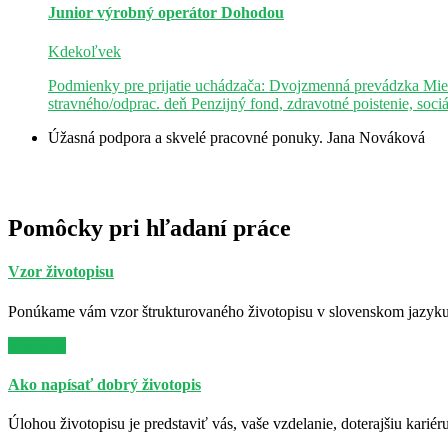
Junior výrobný operátor
Dohodou
Kdekoľvek
Podmienky pre prijatie uchádzača: Dvojzmenná prevádzka Mie
stravného/odprac. deň Penzijný fond, zdravotné poistenie, soci
Úžasná podpora a skvelé pracovné ponuky.
Jana Nováková
Pomôcky pri hľadaní práce
Vzor životopisu
Ponúkame vám vzor štrukturovaného životopisu v slovenskom jazyku. 
Viac info
Ako napísať dobrý životopis
Úlohou životopisu je predstaviť vás, vaše vzdelanie, doterajšiu kariér