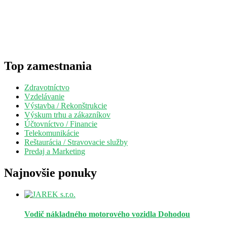
Top zamestnania
Zdravotníctvo
Vzdelávanie
Výstavba / Rekonštrukcie
Výskum trhu a zákazníkov
Účtovníctvo / Financie
Telekomunikácie
Reštaurácia / Stravovacie služby
Predaj a Marketing
Najnovšie ponuky
Vodič nákladného motorového vozidla
Dohodou