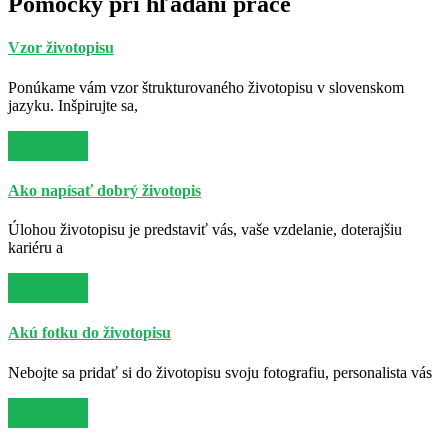
Pomôcky pri hľadaní práce
Vzor životopisu
Ponúkame vám vzor štrukturovaného životopisu v slovenskom
jazyku. Inšpirujte sa,
Viac info
Ako napísať dobrý životopis
Úlohou životopisu je predstaviť vás, vaše vzdelanie, doterajšiu
kariéru a
Viac info
Akú fotku do životopisu
Nebojte sa pridať si do životopisu svoju fotografiu, personalista vás
Viac info