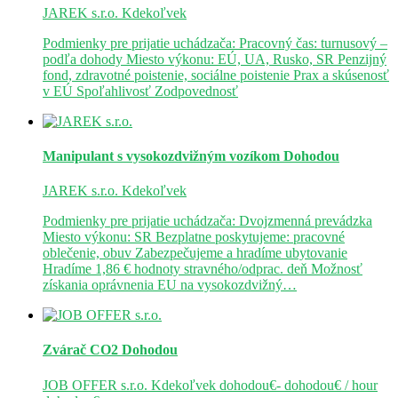
JAREK s.r.o.
Kdekoľvek
Podmienky pre prijatie uchádzača: Pracovný čas: turnusový –
podľa dohody Miesto výkonu: EÚ, UA, Rusko, SR Penzijný
fond, zdravotné poistenie, sociálne poistenie Prax a skúsenosť
v EÚ Spoľahlivosť Zodpovednosť
Manipulant s vysokozdvižným vozíkom
Dohodou
JAREK s.r.o.
Kdekoľvek
Podmienky pre prijatie uchádzača: Dvojzmenná prevádzka
Miesto výkonu: SR Bezplatne poskytujeme: pracovné
oblečenie, obuv Zabezpečujeme a hradíme ubytovanie
Hradíme 1,86 € hodnoty stravného/odprac. deň Možnosť
získania oprávnenia EU na vysokozdvižný…
Zvárač CO2
Dohodou
JOB OFFER s.r.o.
Kdekoľvek
dohodou€- dohodou€ / hour