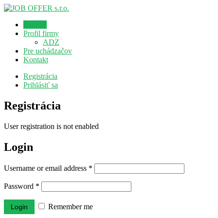
Domov
Profil firmy
ADZ
Pre uchádzačov
Kontakt
Registrácia
Prihlásiť sa
Registrácia
User registration is not enabled
Login
Username or email address
*
Password
*
Remember me