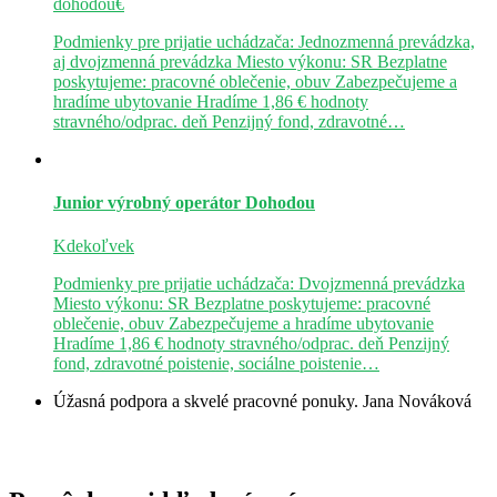
dohodou€
Podmienky pre prijatie uchádzača: Jednozmenná prevádzka,
aj dvojzmenná prevádzka Miesto výkonu: SR Bezplatne
poskytujeme: pracovné oblečenie, obuv Zabezpečujeme a
hradíme ubytovanie Hradíme 1,86 € hodnoty
stravného/odprac. deň Penzijný fond, zdravotné…
Junior výrobný operátor
Dohodou
Kdekoľvek
Podmienky pre prijatie uchádzača: Dvojzmenná prevádzka
Miesto výkonu: SR Bezplatne poskytujeme: pracovné
oblečenie, obuv Zabezpečujeme a hradíme ubytovanie
Hradíme 1,86 € hodnoty stravného/odprac. deň Penzijný
fond, zdravotné poistenie, sociálne poistenie…
Úžasná podpora a skvelé pracovné ponuky.
Jana Nováková