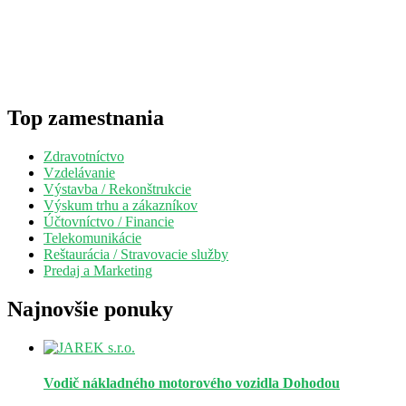
Top zamestnania
Zdravotníctvo
Vzdelávanie
Výstavba / Rekonštrukcie
Výskum trhu a zákazníkov
Účtovníctvo / Financie
Telekomunikácie
Reštaurácia / Stravovacie služby
Predaj a Marketing
Najnovšie ponuky
Vodič nákladného motorového vozidla
Dohodou