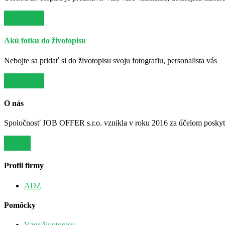
Viac info
Akú fotku do životopisu
Nebojte sa pridať si do životopisu svoju fotografiu, personalista vás
Viac info
O nás
Spoločnosť JOB OFFER s.r.o. vznikla v roku 2016 za účelom poskytov
Viac
Profil firmy
ADZ
Pomôcky
Vzor životopisu