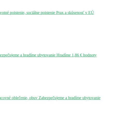
tné poistenie, sociálne poistenie Prax a skúsenosť v EÚ
bezpečujeme a hradíme ubytovanie Hradíme 1,86 € hodnoty
acovné oblečenie, obuv Zabezpečujeme a hradíme ubytovanie