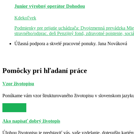
Junior výrobný operátor
Dohodou
Kdekoľvek
Podmienky pre prijatie uchádzača: Dvojzmenná prevádzka Mie
stravného/odprac. deň Penzijný fond, zdravotné poistenie, soci
Úžasná podpora a skvelé pracovné ponuky.
Jana Nováková
Pomôcky pri hľadaní práce
Vzor životopisu
Ponúkame vám vzor štrukturovaného životopisu v slovenskom jazyku. 
Viac info
Ako napísať dobrý životopis
Úlohou životopisu je predstaviť vás, vaše vzdelanie, doterajšiu kariér