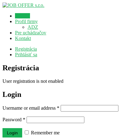
Domov
Profil firmy
ADZ
Pre uchádzačov
Kontakt
Registrácia
Prihlásiť sa
Registrácia
User registration is not enabled
Login
Username or email address
*
Password
*
Remember me