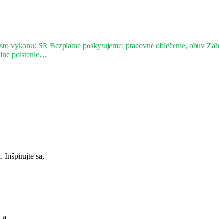
sto výkonu: SR Bezplatne poskytujeme: pracovné oblečenie, obuv Za
álne poistenie…
Inšpirujte sa,
u a