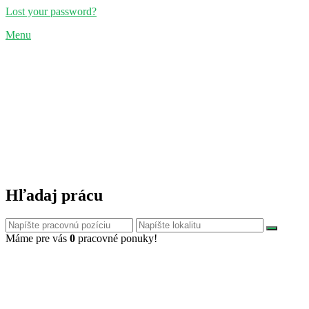
Lost your password?
Menu
Hľadaj prácu
Máme pre vás
0
pracovné ponuky!