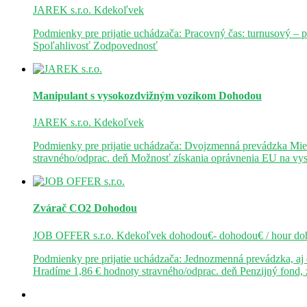
JAREK s.r.o.
Kdekoľvek
Podmienky pre prijatie uchádzača: Pracovný čas: turnusový – 
Spoľahlivosť Zodpovednosť
Manipulant s vysokozdvižným vozíkom
Dohodou
JAREK s.r.o.
Kdekoľvek
Podmienky pre prijatie uchádzača: Dvojzmenná prevádzka Mie
stravného/odprac. deň Možnosť získania oprávnenia EU na v
Zvárač CO2
Dohodou
JOB OFFER s.r.o.
Kdekoľvek
dohodou€- dohodou€ / hour
do
Podmienky pre prijatie uchádzača: Jednozmenná prevádzka, a
Hradíme 1,86 € hodnoty stravného/odprac. deň Penzijný fond