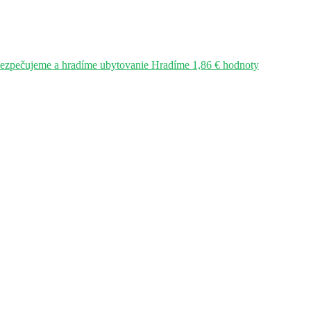
bezpečujeme a hradíme ubytovanie Hradíme 1,86 € hodnoty