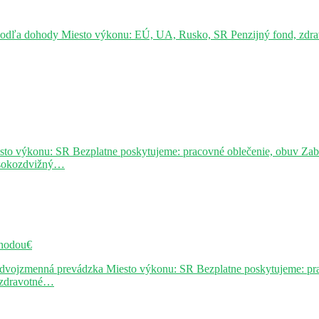
podľa dohody Miesto výkonu: EÚ, UA, Rusko, SR Penzijný fond, zdravo
sto výkonu: SR Bezplatne poskytujeme: pracovné oblečenie, obuv Za
ysokozdvižný…
hodou€
j dvojzmenná prevádzka Miesto výkonu: SR Bezplatne poskytujeme: pr
, zdravotné…