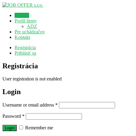
Domov
Profil firmy
ADZ
Pre uchádzačov
Kontakt
Registrácia
Prihlásiť sa
Registrácia
User registration is not enabled
Login
Username or email address
*
Password
*
Remember me