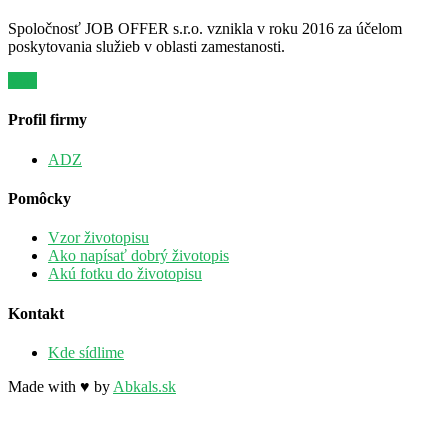
Spoločnosť JOB OFFER s.r.o. vznikla v roku 2016 za účelom
poskytovania služieb v oblasti zamestanosti.
Viac
Profil firmy
ADZ
Pomôcky
Vzor životopisu
Ako napísať dobrý životopis
Akú fotku do životopisu
Kontakt
Kde sídlime
Made with ♥ by
Abkals.sk