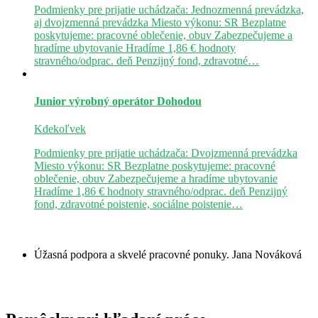
Podmienky pre prijatie uchádzača: Jednozmenná prevádzka,
aj dvojzmenná prevádzka Miesto výkonu: SR Bezplatne
poskytujeme: pracovné oblečenie, obuv Zabezpečujeme a
hradíme ubytovanie Hradíme 1,86 € hodnoty
stravného/odprac. deň Penzijný fond, zdravotné…
Junior výrobný operátor
Dohodou
Kdekoľvek
Podmienky pre prijatie uchádzača: Dvojzmenná prevádzka
Miesto výkonu: SR Bezplatne poskytujeme: pracovné
oblečenie, obuv Zabezpečujeme a hradíme ubytovanie
Hradíme 1,86 € hodnoty stravného/odprac. deň Penzijný
fond, zdravotné poistenie, sociálne poistenie…
Úžasná podpora a skvelé pracovné ponuky.
Jana Nováková