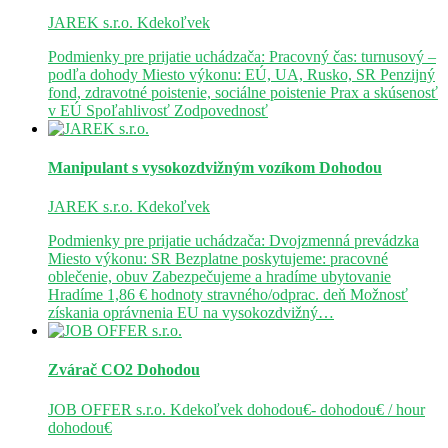
JAREK s.r.o.
Kdekoľvek
Podmienky pre prijatie uchádzača: Pracovný čas: turnusový –
podľa dohody Miesto výkonu: EÚ, UA, Rusko, SR Penzijný
fond, zdravotné poistenie, sociálne poistenie Prax a skúsenosť
v EÚ Spoľahlivosť Zodpovednosť
Manipulant s vysokozdvižným vozíkom
Dohodou
JAREK s.r.o.
Kdekoľvek
Podmienky pre prijatie uchádzača: Dvojzmenná prevádzka
Miesto výkonu: SR Bezplatne poskytujeme: pracovné
oblečenie, obuv Zabezpečujeme a hradíme ubytovanie
Hradíme 1,86 € hodnoty stravného/odprac. deň Možnosť
získania oprávnenia EU na vysokozdvižný…
Zvárač CO2
Dohodou
JOB OFFER s.r.o.
Kdekoľvek
dohodou€- dohodou€ / hour
dohodou€