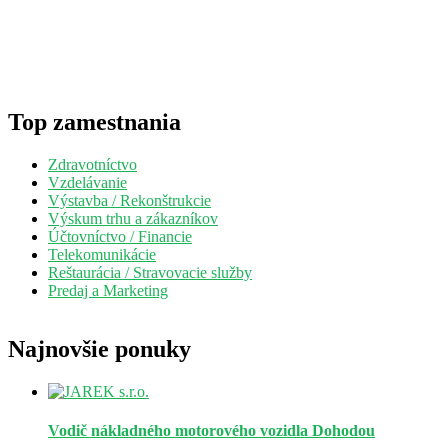
Top zamestnania
Zdravotníctvo
Vzdelávanie
Výstavba / Rekonštrukcie
Výskum trhu a zákazníkov
Účtovníctvo / Financie
Telekomunikácie
Reštaurácia / Stravovacie služby
Predaj a Marketing
Najnovšie ponuky
Vodič nákladného motorového vozidla
Dohodou