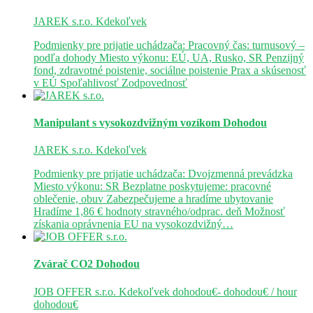
JAREK s.r.o.
Kdekoľvek
Podmienky pre prijatie uchádzača: Pracovný čas: turnusový –
podľa dohody Miesto výkonu: EÚ, UA, Rusko, SR Penzijný
fond, zdravotné poistenie, sociálne poistenie Prax a skúsenosť
v EÚ Spoľahlivosť Zodpovednosť
Manipulant s vysokozdvižným vozíkom
Dohodou
JAREK s.r.o.
Kdekoľvek
Podmienky pre prijatie uchádzača: Dvojzmenná prevádzka
Miesto výkonu: SR Bezplatne poskytujeme: pracovné
oblečenie, obuv Zabezpečujeme a hradíme ubytovanie
Hradíme 1,86 € hodnoty stravného/odprac. deň Možnosť
získania oprávnenia EU na vysokozdvižný…
Zvárač CO2
Dohodou
JOB OFFER s.r.o.
Kdekoľvek
dohodou€- dohodou€ / hour
dohodou€