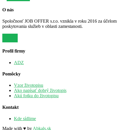
O nás
Spoločnosť JOB OFFER s.r.o. vznikla v roku 2016 za účelom
poskytovania služieb v oblasti zamestanosti.
Viac
Profil firmy
ADZ
Pomôcky
Vzor životopisu
Ako napísať dobrý životopis
Akú fotku do životopisu
Kontakt
Kde sídlime
Made with ♥ by
Abkals.sk