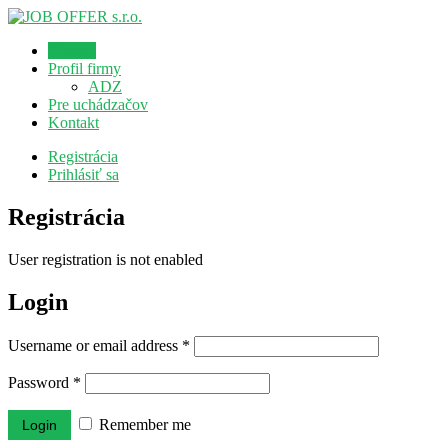
Domov
Profil firmy
ADZ
Pre uchádzačov
Kontakt
Registrácia
Prihlásiť sa
Registrácia
User registration is not enabled
Login
Username or email address
*
Password
*
Remember me