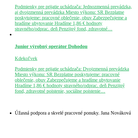
Podmienky pre prijatie uchádzača: Jednozmenná prevádzka,
aj dvojzmenná prevádzka Miesto výkonu: SR Bezplatne
poskytujeme: pracovné oblečenie, obuv Zabezpečujeme a
hradíme ubytovanie Hradíme 1,86 € hodnoty
stravného/odprac. deň Penzijný fond, zdravotné…
Junior výrobný operátor
Dohodou
Kdekoľvek
Podmienky pre prijatie uchádzača: Dvojzmenná prevádzka
Miesto výkonu: SR Bezplatne poskytujeme: pracovné
oblečenie, obuv Zabezpečujeme a hradíme ubytovanie
Hradíme 1,86 € hodnoty stravného/odprac. deň Penzijný
fond, zdravotné poistenie, sociálne poistenie…
Úžasná podpora a skvelé pracovné ponuky.
Jana Nováková