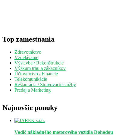
Top zamestnania
Zdravotníctvo
Vzdelávanie
Výstavba / Rekonštrukcie
Výskum trhu a zákazníkov
Účtovníctvo / Financie
Telekomunikácie
Reštaurácia / Stravovacie služby
Predaj a Marketing
Najnovšie ponuky
Vodič nákladného motorového vozidla
Dohodou