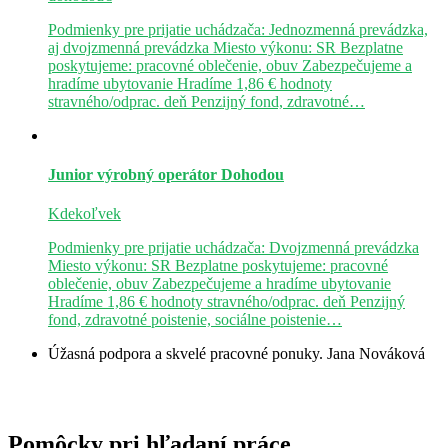
Podmienky pre prijatie uchádzača: Jednozmenná prevádzka,
aj dvojzmenná prevádzka Miesto výkonu: SR Bezplatne
poskytujeme: pracovné oblečenie, obuv Zabezpečujeme a
hradíme ubytovanie Hradíme 1,86 € hodnoty
stravného/odprac. deň Penzijný fond, zdravotné…
Junior výrobný operátor
Dohodou
Kdekoľvek
Podmienky pre prijatie uchádzača: Dvojzmenná prevádzka
Miesto výkonu: SR Bezplatne poskytujeme: pracovné
oblečenie, obuv Zabezpečujeme a hradíme ubytovanie
Hradíme 1,86 € hodnoty stravného/odprac. deň Penzijný
fond, zdravotné poistenie, sociálne poistenie…
Úžasná podpora a skvelé pracovné ponuky.
Jana Nováková
Pomôcky pri hľadaní práce