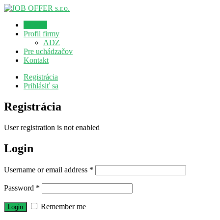
Domov
Profil firmy
ADZ
Pre uchádzačov
Kontakt
Registrácia
Prihlásiť sa
Registrácia
User registration is not enabled
Login
Username or email address
*
Password
*
Remember me