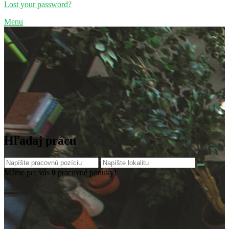
Lost your password?
Menu
Hľadaj prácu
Máme pre vás
0
pracovné ponuky!