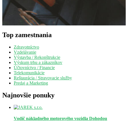
Top zamestnania
Zdravotníctvo
Vzdelávanie
Výstavba / Rekonštrukcie
Výskum trhu a zákazníkov
Účtovníctvo / Financie
Telekomunikácie
Reštaurácia / Stravovacie služby
Predaj a Marketing
Najnovšie ponuky
Vodič nákladného motorového vozidla
Dohodou