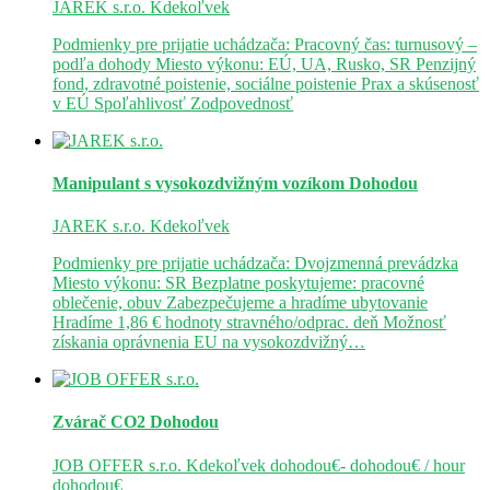
JAREK s.r.o.
Kdekoľvek
Podmienky pre prijatie uchádzača: Pracovný čas: turnusový –
podľa dohody Miesto výkonu: EÚ, UA, Rusko, SR Penzijný
fond, zdravotné poistenie, sociálne poistenie Prax a skúsenosť
v EÚ Spoľahlivosť Zodpovednosť
Manipulant s vysokozdvižným vozíkom
Dohodou
JAREK s.r.o.
Kdekoľvek
Podmienky pre prijatie uchádzača: Dvojzmenná prevádzka
Miesto výkonu: SR Bezplatne poskytujeme: pracovné
oblečenie, obuv Zabezpečujeme a hradíme ubytovanie
Hradíme 1,86 € hodnoty stravného/odprac. deň Možnosť
získania oprávnenia EU na vysokozdvižný…
Zvárač CO2
Dohodou
JOB OFFER s.r.o.
Kdekoľvek
dohodou€- dohodou€ / hour
dohodou€