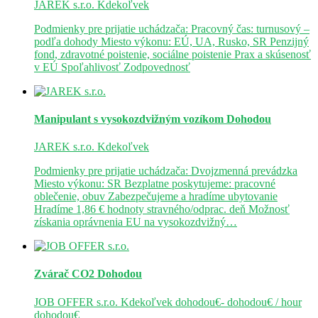
JAREK s.r.o.
Kdekoľvek
Podmienky pre prijatie uchádzača: Pracovný čas: turnusový –
podľa dohody Miesto výkonu: EÚ, UA, Rusko, SR Penzijný
fond, zdravotné poistenie, sociálne poistenie Prax a skúsenosť
v EÚ Spoľahlivosť Zodpovednosť
Manipulant s vysokozdvižným vozíkom
Dohodou
JAREK s.r.o.
Kdekoľvek
Podmienky pre prijatie uchádzača: Dvojzmenná prevádzka
Miesto výkonu: SR Bezplatne poskytujeme: pracovné
oblečenie, obuv Zabezpečujeme a hradíme ubytovanie
Hradíme 1,86 € hodnoty stravného/odprac. deň Možnosť
získania oprávnenia EU na vysokozdvižný…
Zvárač CO2
Dohodou
JOB OFFER s.r.o.
Kdekoľvek
dohodou€- dohodou€ / hour
dohodou€