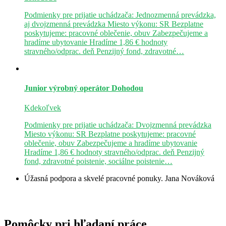
Podmienky pre prijatie uchádzača: Jednozmenná prevádzka,
aj dvojzmenná prevádzka Miesto výkonu: SR Bezplatne
poskytujeme: pracovné oblečenie, obuv Zabezpečujeme a
hradíme ubytovanie Hradíme 1,86 € hodnoty
stravného/odprac. deň Penzijný fond, zdravotné…
Junior výrobný operátor
Dohodou
Kdekoľvek
Podmienky pre prijatie uchádzača: Dvojzmenná prevádzka
Miesto výkonu: SR Bezplatne poskytujeme: pracovné
oblečenie, obuv Zabezpečujeme a hradíme ubytovanie
Hradíme 1,86 € hodnoty stravného/odprac. deň Penzijný
fond, zdravotné poistenie, sociálne poistenie…
Úžasná podpora a skvelé pracovné ponuky.
Jana Nováková
Pomôcky pri hľadaní práce