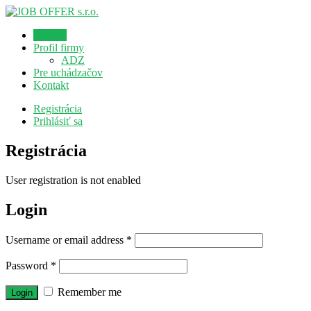
Domov
Profil firmy
ADZ
Pre uchádzačov
Kontakt
Registrácia
Prihlásiť sa
Registrácia
User registration is not enabled
Login
Username or email address
*
Password
*
Remember me