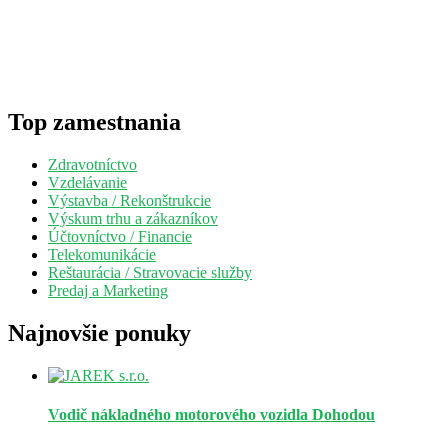
Top zamestnania
Zdravotníctvo
Vzdelávanie
Výstavba / Rekonštrukcie
Výskum trhu a zákazníkov
Účtovníctvo / Financie
Telekomunikácie
Reštaurácia / Stravovacie služby
Predaj a Marketing
Najnovšie ponuky
Vodič nákladného motorového vozidla
Dohodou