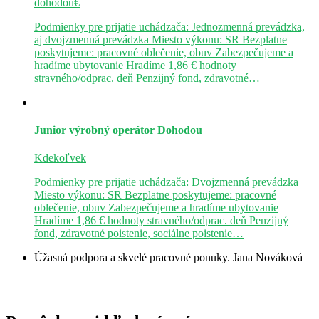
dohodou€
Podmienky pre prijatie uchádzača: Jednozmenná prevádzka,
aj dvojzmenná prevádzka Miesto výkonu: SR Bezplatne
poskytujeme: pracovné oblečenie, obuv Zabezpečujeme a
hradíme ubytovanie Hradíme 1,86 € hodnoty
stravného/odprac. deň Penzijný fond, zdravotné…
Junior výrobný operátor
Dohodou
Kdekoľvek
Podmienky pre prijatie uchádzača: Dvojzmenná prevádzka
Miesto výkonu: SR Bezplatne poskytujeme: pracovné
oblečenie, obuv Zabezpečujeme a hradíme ubytovanie
Hradíme 1,86 € hodnoty stravného/odprac. deň Penzijný
fond, zdravotné poistenie, sociálne poistenie…
Úžasná podpora a skvelé pracovné ponuky.
Jana Nováková