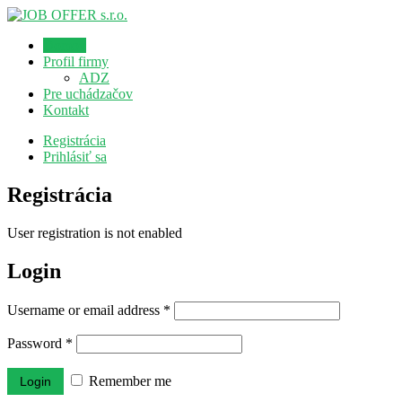
Domov
Profil firmy
ADZ
Pre uchádzačov
Kontakt
Registrácia
Prihlásiť sa
Registrácia
User registration is not enabled
Login
Username or email address
*
Password
*
Remember me