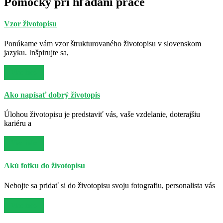
Pomôcky pri hľadaní práce
Vzor životopisu
Ponúkame vám vzor štrukturovaného životopisu v slovenskom
jazyku. Inšpirujte sa,
Viac info
Ako napísať dobrý životopis
Úlohou životopisu je predstaviť vás, vaše vzdelanie, doterajšiu
kariéru a
Viac info
Akú fotku do životopisu
Nebojte sa pridať si do životopisu svoju fotografiu, personalista vás
Viac info