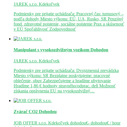
JAREK s.r.o.
Kdekoľvek
Podmienky pre prijatie uchádzača: Pracovný čas: turnusový –
podľa dohody Miesto výkonu: EÚ, UA, Rusko, SR Penzijný
fond, zdravotné poistenie, sociálne poistenie Prax a skúsenosť
v EÚ Spoľahlivosť Zodpovednosť
Manipulant s vysokozdvižným vozíkom
Dohodou
JAREK s.r.o.
Kdekoľvek
Podmienky pre prijatie uchádzača: Dvojzmenná prevádzka
Miesto výkonu: SR Bezplatne poskytujeme: pracovné
oblečenie, obuv Zabezpečujeme a hradíme ubytovanie
Hradíme 1,86 € hodnoty stravného/odprac. deň Možnosť
získania oprávnenia EU na vysokozdvižný…
Zvárač CO2
Dohodou
JOB OFFER s.r.o.
Kdekoľvek
dohodou€- dohodou€ / hour