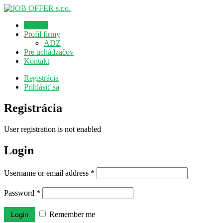
Domov
Profil firmy
ADZ
Pre uchádzačov
Kontakt
Registrácia
Prihlásiť sa
Registrácia
User registration is not enabled
Login
Username or email address
*
Password
*
Remember me