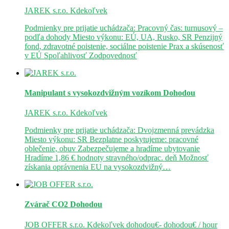
JAREK s.r.o.
Kdekoľvek
Podmienky pre prijatie uchádzača: Pracovný čas: turnusový –
podľa dohody Miesto výkonu: EÚ, UA, Rusko, SR Penzijný
fond, zdravotné poistenie, sociálne poistenie Prax a skúsenosť
v EÚ Spoľahlivosť Zodpovednosť
Manipulant s vysokozdvižným vozíkom
Dohodou
JAREK s.r.o.
Kdekoľvek
Podmienky pre prijatie uchádzača: Dvojzmenná prevádzka
Miesto výkonu: SR Bezplatne poskytujeme: pracovné
oblečenie, obuv Zabezpečujeme a hradíme ubytovanie
Hradíme 1,86 € hodnoty stravného/odprac. deň Možnosť
získania oprávnenia EU na vysokozdvižný…
Zvárač CO2
Dohodou
JOB OFFER s.r.o.
Kdekoľvek
dohodou€- dohodou€ / hour