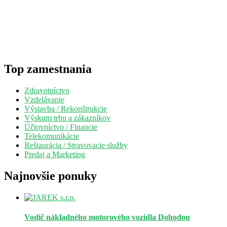
Top zamestnania
Zdravotníctvo
Vzdelávanie
Výstavba / Rekonštrukcie
Výskum trhu a zákazníkov
Účtovníctvo / Financie
Telekomunikácie
Reštaurácia / Stravovacie služby
Predaj a Marketing
Najnovšie ponuky
Vodič nákladného motorového vozidla
Dohodou