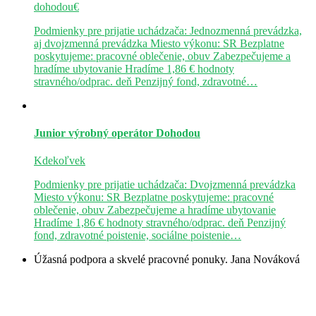
dohodou€
Podmienky pre prijatie uchádzača: Jednozmenná prevádzka,
aj dvojzmenná prevádzka Miesto výkonu: SR Bezplatne
poskytujeme: pracovné oblečenie, obuv Zabezpečujeme a
hradíme ubytovanie Hradíme 1,86 € hodnoty
stravného/odprac. deň Penzijný fond, zdravotné…
Junior výrobný operátor
Dohodou
Kdekoľvek
Podmienky pre prijatie uchádzača: Dvojzmenná prevádzka
Miesto výkonu: SR Bezplatne poskytujeme: pracovné
oblečenie, obuv Zabezpečujeme a hradíme ubytovanie
Hradíme 1,86 € hodnoty stravného/odprac. deň Penzijný
fond, zdravotné poistenie, sociálne poistenie…
Úžasná podpora a skvelé pracovné ponuky.
Jana Nováková