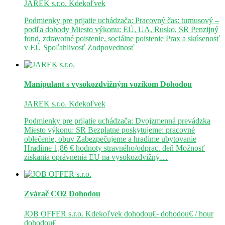
JAREK s.r.o.
Kdekoľvek
Podmienky pre prijatie uchádzača: Pracovný čas: turnusový –
podľa dohody Miesto výkonu: EÚ, UA, Rusko, SR Penzijný
fond, zdravotné poistenie, sociálne poistenie Prax a skúsenosť
v EÚ Spoľahlivosť Zodpovednosť
Manipulant s vysokozdvižným vozíkom
Dohodou
JAREK s.r.o.
Kdekoľvek
Podmienky pre prijatie uchádzača: Dvojzmenná prevádzka
Miesto výkonu: SR Bezplatne poskytujeme: pracovné
oblečenie, obuv Zabezpečujeme a hradíme ubytovanie
Hradíme 1,86 € hodnoty stravného/odprac. deň Možnosť
získania oprávnenia EU na vysokozdvižný…
Zvárač CO2
Dohodou
JOB OFFER s.r.o.
Kdekoľvek
dohodou€- dohodou€ / hour
dohodou€