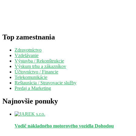
Top zamestnania
Zdravotníctvo
Vzdelávanie
Výstavba / Rekonštrukcie
Výskum trhu a zákazníkov
Účtovníctvo / Financie
Telekomunikácie
Reštaurácia / Stravovacie služby
Predaj a Marketing
Najnovšie ponuky
Vodič nákladného motorového vozidla
Dohodou