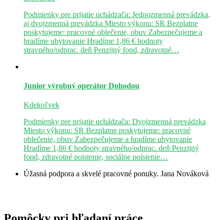
Podmienky pre prijatie uchádzača: Jednozmenná prevádzka,
aj dvojzmenná prevádzka Miesto výkonu: SR Bezplatne
poskytujeme: pracovné oblečenie, obuv Zabezpečujeme a
hradíme ubytovanie Hradíme 1,86 € hodnoty
stravného/odprac. deň Penzijný fond, zdravotné…
Junior výrobný operátor
Dohodou
Kdekoľvek
Podmienky pre prijatie uchádzača: Dvojzmenná prevádzka
Miesto výkonu: SR Bezplatne poskytujeme: pracovné
oblečenie, obuv Zabezpečujeme a hradíme ubytovanie
Hradíme 1,86 € hodnoty stravného/odprac. deň Penzijný
fond, zdravotné poistenie, sociálne poistenie…
Úžasná podpora a skvelé pracovné ponuky.
Jana Nováková
Pomôcky pri hľadaní práce