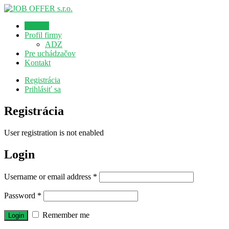
Domov
Profil firmy
ADZ
Pre uchádzačov
Kontakt
Registrácia
Prihlásiť sa
Registrácia
User registration is not enabled
Login
Username or email address
*
Password
*
Remember me