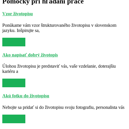
Pomôcky pri hľadaní práce
Vzor životopisu
Ponúkame vám vzor štrukturovaného životopisu v slovenskom
jazyku. Inšpirujte sa,
Viac info
Ako napísať dobrý životopis
Úlohou životopisu je predstaviť vás, vaše vzdelanie, doterajšiu
kariéru a
Viac info
Akú fotku do životopisu
Nebojte sa pridať si do životopisu svoju fotografiu, personalista vás
Viac info