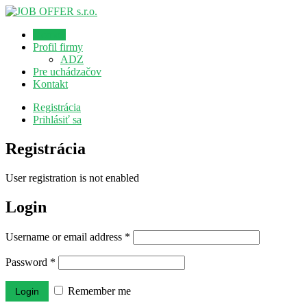
Domov
Profil firmy
ADZ
Pre uchádzačov
Kontakt
Registrácia
Prihlásiť sa
Registrácia
User registration is not enabled
Login
Username or email address
*
Password
*
Remember me