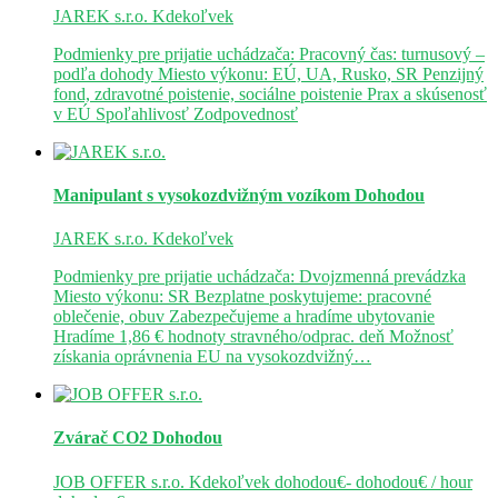
JAREK s.r.o.
Kdekoľvek
Podmienky pre prijatie uchádzača: Pracovný čas: turnusový –
podľa dohody Miesto výkonu: EÚ, UA, Rusko, SR Penzijný
fond, zdravotné poistenie, sociálne poistenie Prax a skúsenosť
v EÚ Spoľahlivosť Zodpovednosť
Manipulant s vysokozdvižným vozíkom
Dohodou
JAREK s.r.o.
Kdekoľvek
Podmienky pre prijatie uchádzača: Dvojzmenná prevádzka
Miesto výkonu: SR Bezplatne poskytujeme: pracovné
oblečenie, obuv Zabezpečujeme a hradíme ubytovanie
Hradíme 1,86 € hodnoty stravného/odprac. deň Možnosť
získania oprávnenia EU na vysokozdvižný…
Zvárač CO2
Dohodou
JOB OFFER s.r.o.
Kdekoľvek
dohodou€- dohodou€ / hour