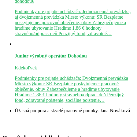
dohodou€
Podmienky pre prijatie uchádzača: Jednozmenná prevádzka,
aj dvojzmenná prevádzka Miesto výkonu: SR Bezplatne
poskytujeme: pracovné oblečenie, obuv Zabezpečujeme a
hradíme ubytovanie Hradíme 1,86 € hodnoty
stravného/odprac. deň Penzijný fond, zdravotné…
Junior výrobný operátor
Dohodou
Kdekoľvek
Podmienky pre prijatie uchádzača: Dvojzmenná prevádzka
Miesto výkonu: SR Bezplatne poskytujeme: pracovné
oblečenie, obuv Zabezpečujeme a hradíme ubytovanie
Hradíme 1,86 € hodnoty stravného/odprac. deň Penzijný
fond, zdravotné poistenie, sociálne poistenie…
Úžasná podpora a skvelé pracovné ponuky.
Jana Nováková