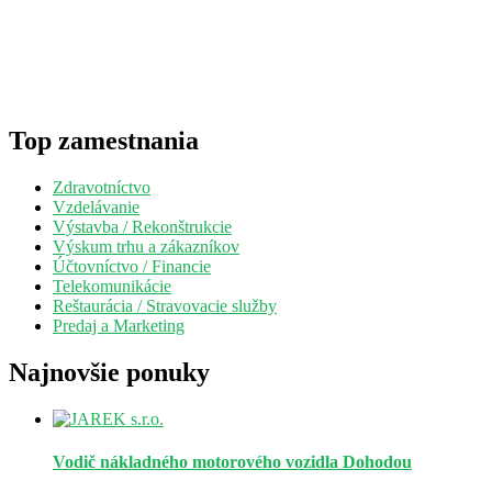
Top zamestnania
Zdravotníctvo
Vzdelávanie
Výstavba / Rekonštrukcie
Výskum trhu a zákazníkov
Účtovníctvo / Financie
Telekomunikácie
Reštaurácia / Stravovacie služby
Predaj a Marketing
Najnovšie ponuky
Vodič nákladného motorového vozidla
Dohodou