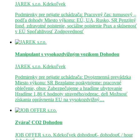
JAREK s.r.o.
Kdekoľvek
Podmienky pre prijatie uchádzača: Pracovný čas: turnusový –
podľa dohody Miesto výkonu: EÚ, UA, Rusko, SR Penzijný
fond, zdravotné poistenie, sociálne poistenie Prax a skúsenosť
v EÚ Spoľahlivosť Zodpovednosť
Manipulant s vysokozdvižným vozíkom
Dohodou
JAREK s.r.o.
Kdekoľvek
Podmienky pre prijatie uchádzača: Dvojzmenná prevádzka
Miesto výkonu: SR Bezplatne poskytujeme: pracovné
oblečenie, obuv Zabezpečujeme a hradíme ubytovanie
Hradíme 1,86 € hodnoty stravného/odprac. deň Možnosť
získania oprávnenia EU na vysokozdvižný…
Zvárač CO2
Dohodou
JOB OFFER s.r.o.
Kdekoľvek
dohodou€- dohodou€ / hour