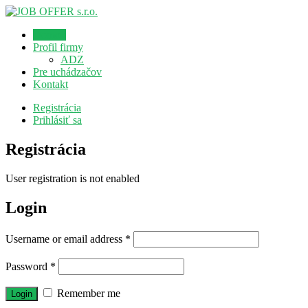
Domov
Profil firmy
ADZ
Pre uchádzačov
Kontakt
Registrácia
Prihlásiť sa
Registrácia
User registration is not enabled
Login
Username or email address
*
Password
*
Remember me