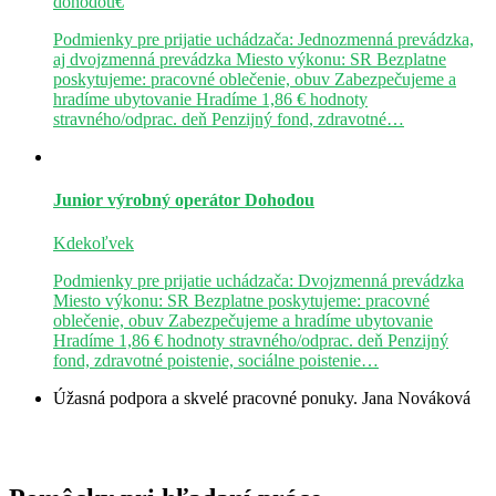
dohodou€
Podmienky pre prijatie uchádzača: Jednozmenná prevádzka,
aj dvojzmenná prevádzka Miesto výkonu: SR Bezplatne
poskytujeme: pracovné oblečenie, obuv Zabezpečujeme a
hradíme ubytovanie Hradíme 1,86 € hodnoty
stravného/odprac. deň Penzijný fond, zdravotné…
Junior výrobný operátor
Dohodou
Kdekoľvek
Podmienky pre prijatie uchádzača: Dvojzmenná prevádzka
Miesto výkonu: SR Bezplatne poskytujeme: pracovné
oblečenie, obuv Zabezpečujeme a hradíme ubytovanie
Hradíme 1,86 € hodnoty stravného/odprac. deň Penzijný
fond, zdravotné poistenie, sociálne poistenie…
Úžasná podpora a skvelé pracovné ponuky.
Jana Nováková