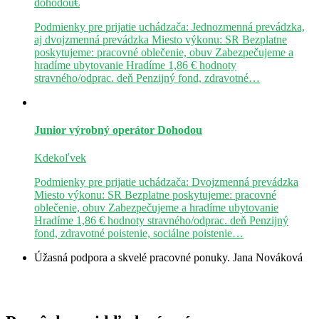
dohodou€
Podmienky pre prijatie uchádzača: Jednozmenná prevádzka,
aj dvojzmenná prevádzka Miesto výkonu: SR Bezplatne
poskytujeme: pracovné oblečenie, obuv Zabezpečujeme a
hradíme ubytovanie Hradíme 1,86 € hodnoty
stravného/odprac. deň Penzijný fond, zdravotné…
Junior výrobný operátor
Dohodou
Kdekoľvek
Podmienky pre prijatie uchádzača: Dvojzmenná prevádzka
Miesto výkonu: SR Bezplatne poskytujeme: pracovné
oblečenie, obuv Zabezpečujeme a hradíme ubytovanie
Hradíme 1,86 € hodnoty stravného/odprac. deň Penzijný
fond, zdravotné poistenie, sociálne poistenie…
Úžasná podpora a skvelé pracovné ponuky.
Jana Nováková