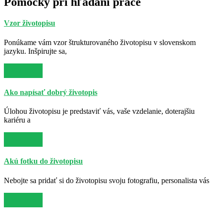
Pomôcky pri hľadaní práce
Vzor životopisu
Ponúkame vám vzor štrukturovaného životopisu v slovenskom
jazyku. Inšpirujte sa,
Viac info
Ako napísať dobrý životopis
Úlohou životopisu je predstaviť vás, vaše vzdelanie, doterajšiu
kariéru a
Viac info
Akú fotku do životopisu
Nebojte sa pridať si do životopisu svoju fotografiu, personalista vás
Viac info