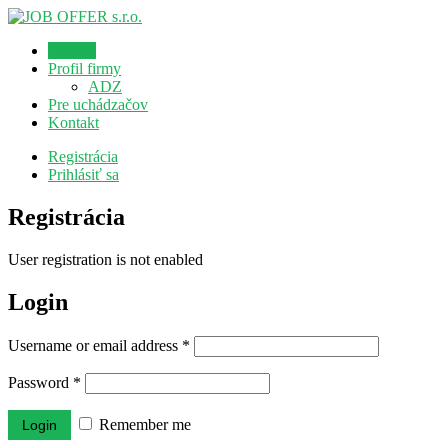
Domov
Profil firmy
ADZ
Pre uchádzačov
Kontakt
Registrácia
Prihlásiť sa
Registrácia
User registration is not enabled
Login
Username or email address
*
Password
*
Remember me