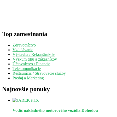
Top zamestnania
Zdravotníctvo
Vzdelávanie
Výstavba / Rekonštrukcie
Výskum trhu a zákazníkov
Účtovníctvo / Financie
Telekomunikácie
Reštaurácia / Stravovacie služby
Predaj a Marketing
Najnovšie ponuky
Vodič nákladného motorového vozidla
Dohodou