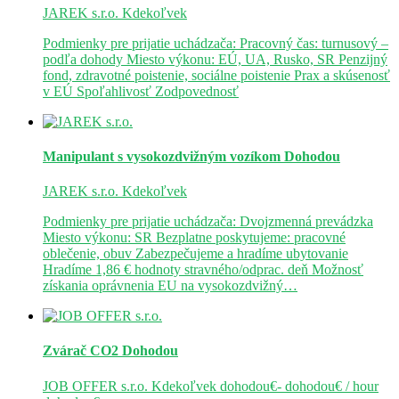
JAREK s.r.o.
Kdekoľvek
Podmienky pre prijatie uchádzača: Pracovný čas: turnusový –
podľa dohody Miesto výkonu: EÚ, UA, Rusko, SR Penzijný
fond, zdravotné poistenie, sociálne poistenie Prax a skúsenosť
v EÚ Spoľahlivosť Zodpovednosť
Manipulant s vysokozdvižným vozíkom
Dohodou
JAREK s.r.o.
Kdekoľvek
Podmienky pre prijatie uchádzača: Dvojzmenná prevádzka
Miesto výkonu: SR Bezplatne poskytujeme: pracovné
oblečenie, obuv Zabezpečujeme a hradíme ubytovanie
Hradíme 1,86 € hodnoty stravného/odprac. deň Možnosť
získania oprávnenia EU na vysokozdvižný…
Zvárač CO2
Dohodou
JOB OFFER s.r.o.
Kdekoľvek
dohodou€- dohodou€ / hour