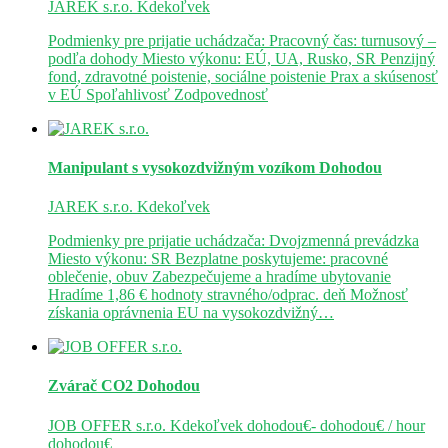
JAREK s.r.o.
Kdekoľvek
Podmienky pre prijatie uchádzača: Pracovný čas: turnusový –
podľa dohody Miesto výkonu: EÚ, UA, Rusko, SR Penzijný
fond, zdravotné poistenie, sociálne poistenie Prax a skúsenosť
v EÚ Spoľahlivosť Zodpovednosť
Manipulant s vysokozdvižným vozíkom
Dohodou
JAREK s.r.o.
Kdekoľvek
Podmienky pre prijatie uchádzača: Dvojzmenná prevádzka
Miesto výkonu: SR Bezplatne poskytujeme: pracovné
oblečenie, obuv Zabezpečujeme a hradíme ubytovanie
Hradíme 1,86 € hodnoty stravného/odprac. deň Možnosť
získania oprávnenia EU na vysokozdvižný…
Zvárač CO2
Dohodou
JOB OFFER s.r.o.
Kdekoľvek
dohodou€- dohodou€ / hour
dohodou€