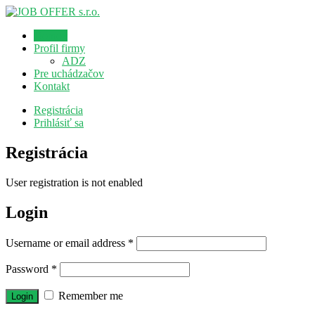
Domov
Profil firmy
ADZ
Pre uchádzačov
Kontakt
Registrácia
Prihlásiť sa
Registrácia
User registration is not enabled
Login
Username or email address
*
Password
*
Remember me