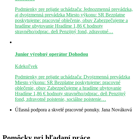
Podmienky pre prijatie uchádzača: Jednozmenná prevádzka,
aj dvojzmenná prevádzka Miesto výkonu: SR Bezplatne
poskytujeme: pracovné oblečenie, obuv Zabezpečujeme a
hradíme ubytovanie Hradíme 1,86 € hodnoty
stravného/odprac. deň Penzijný fond, zdravotné…
Junior výrobný operátor
Dohodou
Kdekoľvek
Podmienky pre prijatie uchádzača: Dvojzmenná prevádzka
Miesto výkonu: SR Bezplatne poskytujeme: pracovné
oblečenie, obuv Zabezpečujeme a hradíme ubytovanie
Hradíme 1,86 € hodnoty stravného/odprac. deň Penzijný
fond, zdravotné poistenie, sociálne poistenie…
Úžasná podpora a skvelé pracovné ponuky.
Jana Nováková
Pomôcky pri hľadaní práce