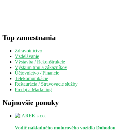
Top zamestnania
Zdravotníctvo
Vzdelávanie
Výstavba / Rekonštrukcie
Výskum trhu a zákazníkov
Účtovníctvo / Financie
Telekomunikácie
Reštaurácia / Stravovacie služby
Predaj a Marketing
Najnovšie ponuky
Vodič nákladného motorového vozidla
Dohodou