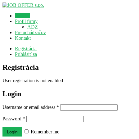
Domov
Profil firmy
ADZ
Pre uchádzačov
Kontakt
Registrácia
Prihlásiť sa
Registrácia
User registration is not enabled
Login
Username or email address
*
Password
*
Remember me