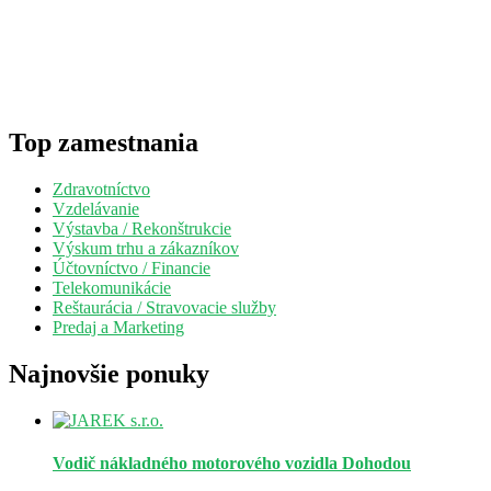
Top zamestnania
Zdravotníctvo
Vzdelávanie
Výstavba / Rekonštrukcie
Výskum trhu a zákazníkov
Účtovníctvo / Financie
Telekomunikácie
Reštaurácia / Stravovacie služby
Predaj a Marketing
Najnovšie ponuky
Vodič nákladného motorového vozidla
Dohodou