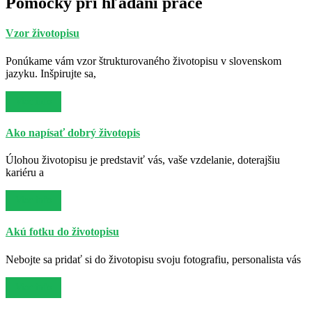
Pomôcky pri hľadaní práce
Vzor životopisu
Ponúkame vám vzor štrukturovaného životopisu v slovenskom
jazyku. Inšpirujte sa,
Viac info
Ako napísať dobrý životopis
Úlohou životopisu je predstaviť vás, vaše vzdelanie, doterajšiu
kariéru a
Viac info
Akú fotku do životopisu
Nebojte sa pridať si do životopisu svoju fotografiu, personalista vás
Viac info