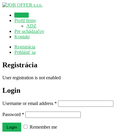
Domov
Profil firmy
ADZ
Pre uchádzačov
Kontakt
Registrácia
Prihlásiť sa
Registrácia
User registration is not enabled
Login
Username or email address
*
Password
*
Remember me