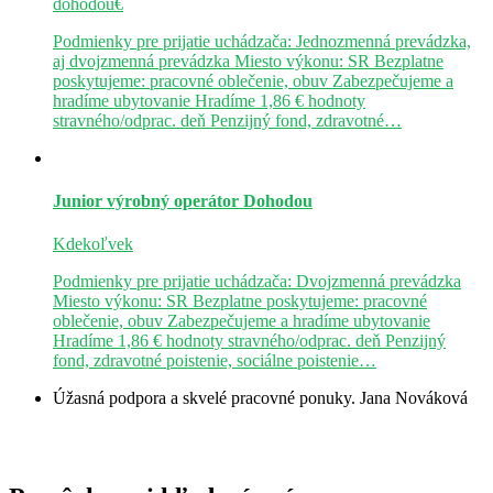
dohodou€
Podmienky pre prijatie uchádzača: Jednozmenná prevádzka,
aj dvojzmenná prevádzka Miesto výkonu: SR Bezplatne
poskytujeme: pracovné oblečenie, obuv Zabezpečujeme a
hradíme ubytovanie Hradíme 1,86 € hodnoty
stravného/odprac. deň Penzijný fond, zdravotné…
Junior výrobný operátor
Dohodou
Kdekoľvek
Podmienky pre prijatie uchádzača: Dvojzmenná prevádzka
Miesto výkonu: SR Bezplatne poskytujeme: pracovné
oblečenie, obuv Zabezpečujeme a hradíme ubytovanie
Hradíme 1,86 € hodnoty stravného/odprac. deň Penzijný
fond, zdravotné poistenie, sociálne poistenie…
Úžasná podpora a skvelé pracovné ponuky.
Jana Nováková