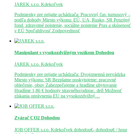
JAREK s.r.o.
Kdekoľvek
Podmienky pre prijatie uchádzača: Pracovný čas: turnusový –
podľa dohody Miesto výkonu: EÚ, UA, Rusko, SR Penzijný
fond, zdravotné poistenie, sociálne poistenie Prax a skúsenosť
v EÚ Spoľahlivosť Zodpovednosť
Manipulant s vysokozdvižným vozíkom
Dohodou
JAREK s.r.o.
Kdekoľvek
Podmienky pre prijatie uchádzača: Dvojzmenná prevádzka
Miesto výkonu: SR Bezplatne poskytujeme: pracovné
oblečenie, obuv Zabezpečujeme a hradíme ubytovanie
Hradíme 1,86 € hodnoty stravného/odprac. deň Možnosť
získania oprávnenia EU na vysokozdvižný…
Zvárač CO2
Dohodou
JOB OFFER s.r.o.
Kdekoľvek
dohodou€- dohodou€ / hour