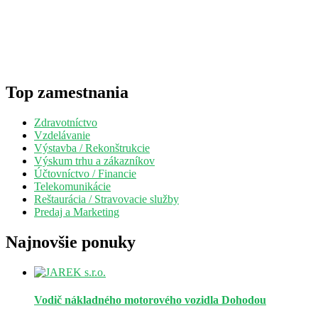
Top zamestnania
Zdravotníctvo
Vzdelávanie
Výstavba / Rekonštrukcie
Výskum trhu a zákazníkov
Účtovníctvo / Financie
Telekomunikácie
Reštaurácia / Stravovacie služby
Predaj a Marketing
Najnovšie ponuky
Vodič nákladného motorového vozidla
Dohodou