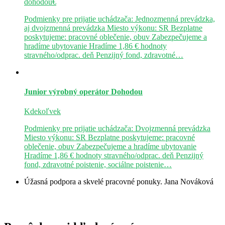
dohodou€
Podmienky pre prijatie uchádzača: Jednozmenná prevádzka,
aj dvojzmenná prevádzka Miesto výkonu: SR Bezplatne
poskytujeme: pracovné oblečenie, obuv Zabezpečujeme a
hradíme ubytovanie Hradíme 1,86 € hodnoty
stravného/odprac. deň Penzijný fond, zdravotné…
Junior výrobný operátor
Dohodou
Kdekoľvek
Podmienky pre prijatie uchádzača: Dvojzmenná prevádzka
Miesto výkonu: SR Bezplatne poskytujeme: pracovné
oblečenie, obuv Zabezpečujeme a hradíme ubytovanie
Hradíme 1,86 € hodnoty stravného/odprac. deň Penzijný
fond, zdravotné poistenie, sociálne poistenie…
Úžasná podpora a skvelé pracovné ponuky.
Jana Nováková