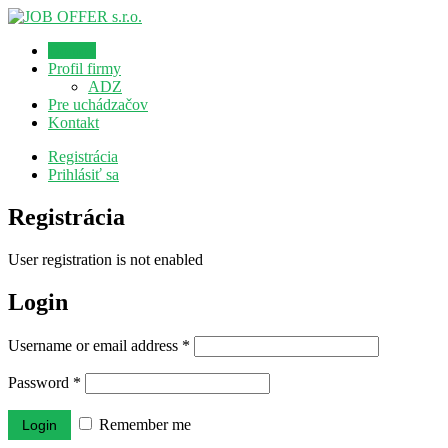
Domov
Profil firmy
ADZ
Pre uchádzačov
Kontakt
Registrácia
Prihlásiť sa
Registrácia
User registration is not enabled
Login
Username or email address
*
Password
*
Remember me