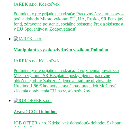
JAREK s.r.o.
Kdekoľvek
Podmienky pre prijatie uchádzača: Pracovný čas: turnusový –
podľa dohody Miesto výkonu: EÚ, UA, Rusko, SR Penzijný
fond, zdravotné poistenie, sociálne poistenie Prax a skúsenosť
v EÚ Spoľahlivosť Zodpovednosť
Manipulant s vysokozdvižným vozíkom
Dohodou
JAREK s.r.o.
Kdekoľvek
Podmienky pre prijatie uchádzača: Dvojzmenná prevádzka
Miesto výkonu: SR Bezplatne poskytujeme: pracovné
oblečenie, obuv Zabezpečujeme a hradíme ubytovanie
Hradíme 1,86 € hodnoty stravného/odprac. deň Možnosť
získania oprávnenia EU na vysokozdvižný…
Zvárač CO2
Dohodou
JOB OFFER s.r.o.
Kdekoľvek
dohodou€- dohodou€ / hour