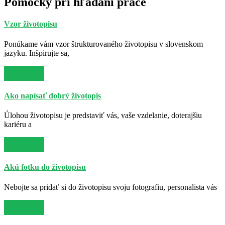
Pomôcky pri hľadaní práce
Vzor životopisu
Ponúkame vám vzor štrukturovaného životopisu v slovenskom
jazyku. Inšpirujte sa,
Viac info
Ako napísať dobrý životopis
Úlohou životopisu je predstaviť vás, vaše vzdelanie, doterajšiu
kariéru a
Viac info
Akú fotku do životopisu
Nebojte sa pridať si do životopisu svoju fotografiu, personalista vás
Viac info