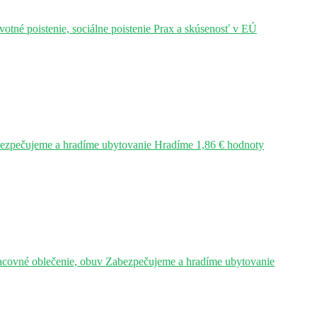
tné poistenie, sociálne poistenie Prax a skúsenosť v EÚ
bezpečujeme a hradíme ubytovanie Hradíme 1,86 € hodnoty
acovné oblečenie, obuv Zabezpečujeme a hradíme ubytovanie