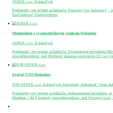
JAREK s.r.o.
Kdekoľvek
Podmienky pre prijatie uchádzača: Pracovný čas: turnusový – 
Spoľahlivosť Zodpovednosť
Manipulant s vysokozdvižným vozíkom
Dohodou
JAREK s.r.o.
Kdekoľvek
Podmienky pre prijatie uchádzača: Dvojzmenná prevádzka Mie
stravného/odprac. deň Možnosť získania oprávnenia EU na v
Zvárač CO2
Dohodou
JOB OFFER s.r.o.
Kdekoľvek
dohodou€- dohodou€ / hour
do
Podmienky pre prijatie uchádzača: Jednozmenná prevádzka, a
Hradíme 1,86 € hodnoty stravného/odprac. deň Penzijný fond