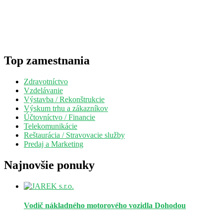
Top zamestnania
Zdravotníctvo
Vzdelávanie
Výstavba / Rekonštrukcie
Výskum trhu a zákazníkov
Účtovníctvo / Financie
Telekomunikácie
Reštaurácia / Stravovacie služby
Predaj a Marketing
Najnovšie ponuky
Vodič nákladného motorového vozidla
Dohodou