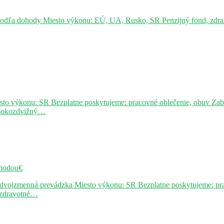
podľa dohody Miesto výkonu: EÚ, UA, Rusko, SR Penzijný fond, zdravo
sto výkonu: SR Bezplatne poskytujeme: pracovné oblečenie, obuv Za
ysokozdvižný…
hodou€
j dvojzmenná prevádzka Miesto výkonu: SR Bezplatne poskytujeme: pr
, zdravotné…