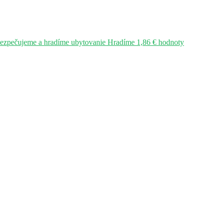
bezpečujeme a hradíme ubytovanie Hradíme 1,86 € hodnoty