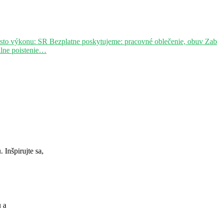
sto výkonu: SR Bezplatne poskytujeme: pracovné oblečenie, obuv Za
álne poistenie…
Inšpirujte sa,
u a