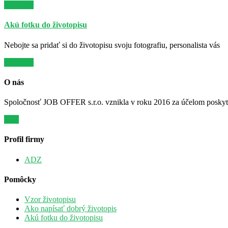
Viac info
Akú fotku do životopisu
Nebojte sa pridať si do životopisu svoju fotografiu, personalista vás
Viac info
O nás
Spoločnosť JOB OFFER s.r.o. vznikla v roku 2016 za účelom poskytov
Viac
Profil firmy
ADZ
Pomôcky
Vzor životopisu
Ako napísať dobrý životopis
Akú fotku do životopisu