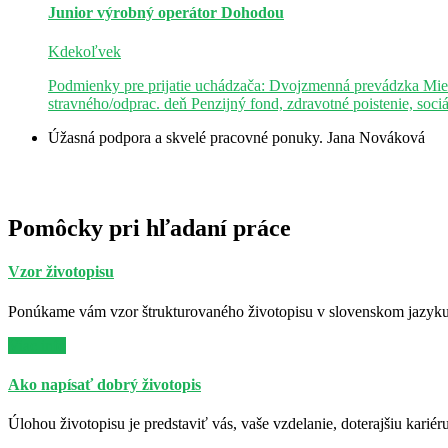
Junior výrobný operátor
Dohodou
Kdekoľvek
Podmienky pre prijatie uchádzača: Dvojzmenná prevádzka Mie
stravného/odprac. deň Penzijný fond, zdravotné poistenie, soci
Úžasná podpora a skvelé pracovné ponuky.
Jana Nováková
Pomôcky pri hľadaní práce
Vzor životopisu
Ponúkame vám vzor štrukturovaného životopisu v slovenskom jazyku. 
Viac info
Ako napísať dobrý životopis
Úlohou životopisu je predstaviť vás, vaše vzdelanie, doterajšiu kariér