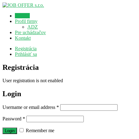
Domov
Profil firmy
ADZ
Pre uchádzačov
Kontakt
Registrácia
Prihlásiť sa
Registrácia
User registration is not enabled
Login
Username or email address
*
Password
*
Remember me