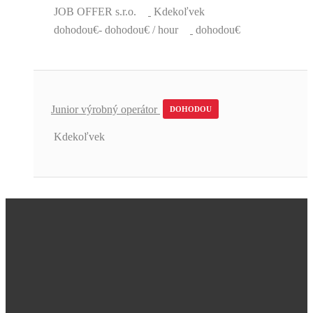
JOB OFFER s.r.o.
Kdekoľvek
dohodou€- dohodou€ / hour
dohodou€
Junior výrobný operátor
DOHODOU
Kdekoľvek
Úžasná podpora a skvelé pracovné
ponuky.