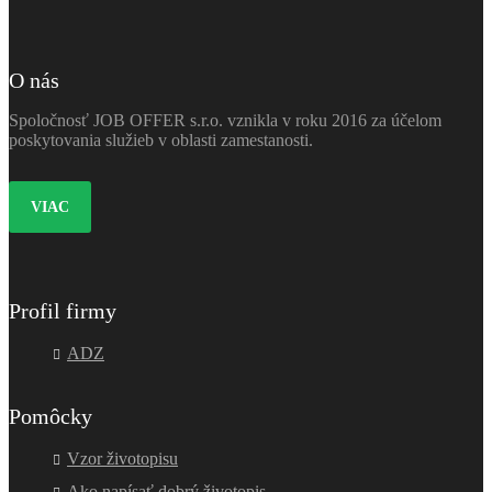
O nás
Spoločnosť JOB OFFER s.r.o. vznikla v roku 2016 za účelom
poskytovania služieb v oblasti zamestanosti.
VIAC
Profil firmy
ADZ
Pomôcky
Vzor životopisu
Ako napísať dobrý životopis