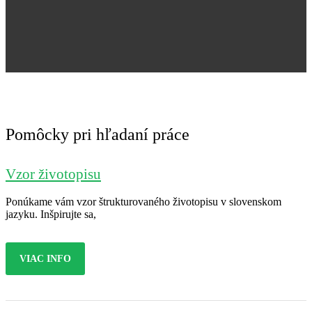
Jana Nováková
Pomôcky pri hľadaní práce
Vzor životopisu
Ponúkame vám vzor štrukturovaného životopisu v slovenskom
jazyku. Inšpirujte sa,
VIAC INFO