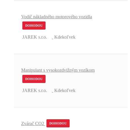
Vodič nákladného motorového vozidla
DOHODOU
JAREK s.r.o.
Kdekoľvek
Manipulant s vysokozdvižným vozíkom
DOHODOU
JAREK s.r.o.
Kdekoľvek
Zvárač CO2
DOHODOU