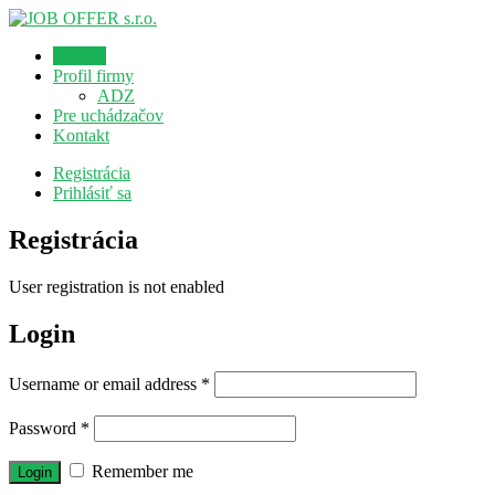
Domov
Profil firmy
ADZ
Pre uchádzačov
Kontakt
Registrácia
Prihlásiť sa
Registrácia
User registration is not enabled
Login
Username or email address
*
Password
*
Remember me