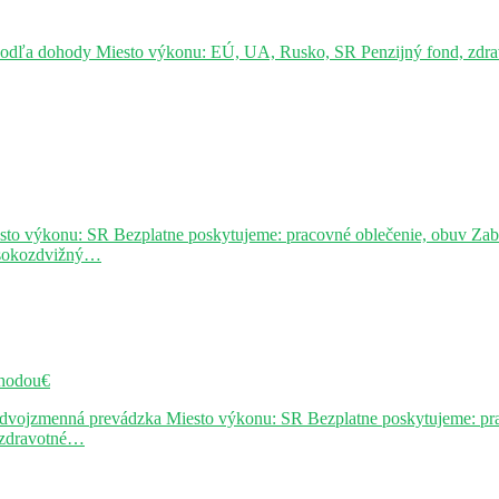
podľa dohody Miesto výkonu: EÚ, UA, Rusko, SR Penzijný fond, zdravo
sto výkonu: SR Bezplatne poskytujeme: pracovné oblečenie, obuv Za
ysokozdvižný…
hodou€
j dvojzmenná prevádzka Miesto výkonu: SR Bezplatne poskytujeme: pr
, zdravotné…