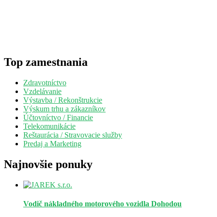
Top zamestnania
Zdravotníctvo
Vzdelávanie
Výstavba / Rekonštrukcie
Výskum trhu a zákazníkov
Účtovníctvo / Financie
Telekomunikácie
Reštaurácia / Stravovacie služby
Predaj a Marketing
Najnovšie ponuky
Vodič nákladného motorového vozidla
Dohodou