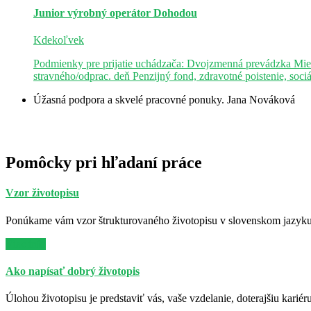
Junior výrobný operátor
Dohodou
Kdekoľvek
Podmienky pre prijatie uchádzača: Dvojzmenná prevádzka Mie
stravného/odprac. deň Penzijný fond, zdravotné poistenie, soci
Úžasná podpora a skvelé pracovné ponuky.
Jana Nováková
Pomôcky pri hľadaní práce
Vzor životopisu
Ponúkame vám vzor štrukturovaného životopisu v slovenskom jazyku. 
Viac info
Ako napísať dobrý životopis
Úlohou životopisu je predstaviť vás, vaše vzdelanie, doterajšiu kariér