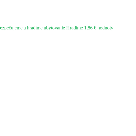
bezpečujeme a hradíme ubytovanie Hradíme 1,86 € hodnoty