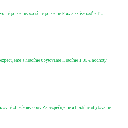
tné poistenie, sociálne poistenie Prax a skúsenosť v EÚ
bezpečujeme a hradíme ubytovanie Hradíme 1,86 € hodnoty
acovné oblečenie, obuv Zabezpečujeme a hradíme ubytovanie