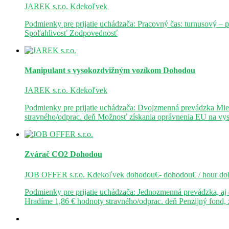
JAREK s.r.o.
Kdekoľvek
Podmienky pre prijatie uchádzača: Pracovný čas: turnusový – 
Spoľahlivosť Zodpovednosť
Manipulant s vysokozdvižným vozíkom
Dohodou
JAREK s.r.o.
Kdekoľvek
Podmienky pre prijatie uchádzača: Dvojzmenná prevádzka Mie
stravného/odprac. deň Možnosť získania oprávnenia EU na v
Zvárač CO2
Dohodou
JOB OFFER s.r.o.
Kdekoľvek
dohodou€- dohodou€ / hour
do
Podmienky pre prijatie uchádzača: Jednozmenná prevádzka, a
Hradíme 1,86 € hodnoty stravného/odprac. deň Penzijný fond