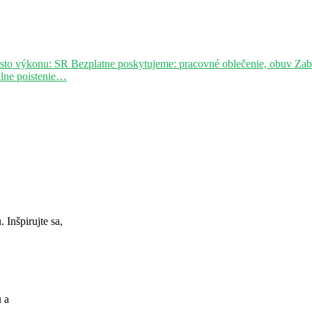
sto výkonu: SR Bezplatne poskytujeme: pracovné oblečenie, obuv Za
álne poistenie…
Inšpirujte sa,
u a