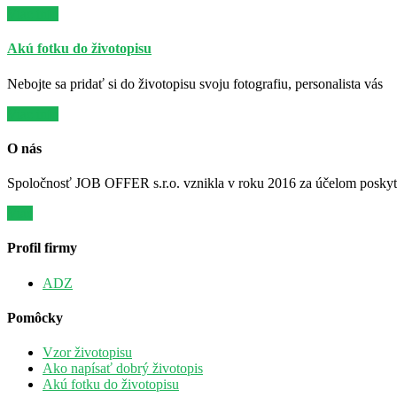
Viac info
Akú fotku do životopisu
Nebojte sa pridať si do životopisu svoju fotografiu, personalista vás
Viac info
O nás
Spoločnosť JOB OFFER s.r.o. vznikla v roku 2016 za účelom poskytov
Viac
Profil firmy
ADZ
Pomôcky
Vzor životopisu
Ako napísať dobrý životopis
Akú fotku do životopisu