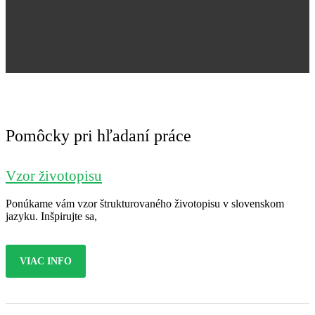
Jana Nováková
Pomôcky pri hľadaní práce
Vzor životopisu
Ponúkame vám vzor štrukturovaného životopisu v slovenskom
jazyku. Inšpirujte sa,
VIAC INFO