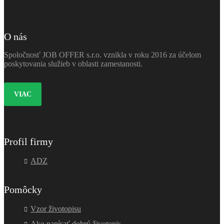
O nás
Spoločnosť JOB OFFER s.r.o. vznikla v roku 2016 za účelom
poskytovania služieb v oblasti zamestanosti.
VIAC
Profil firmy
ADZ
Pomôcky
Vzor životopisu
Ako napísať dobrý životopis