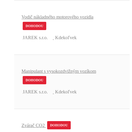
Vodič nákladného motorového vozidla
DOHODOU
JAREK s.r.o.
Kdekoľvek
Manipulant s vysokozdvižným vozíkom
DOHODOU
JAREK s.r.o.
Kdekoľvek
Zvárač CO2
DOHODOU