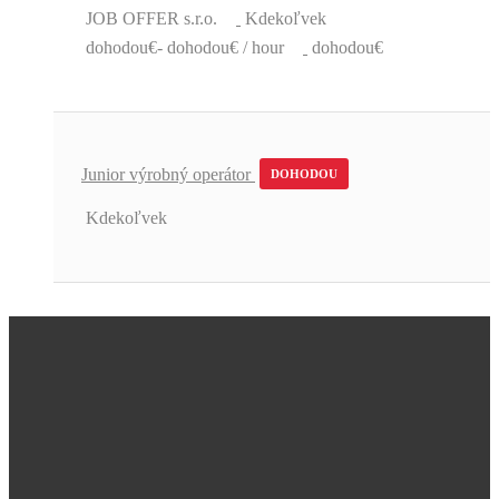
JOB OFFER s.r.o.
Kdekoľvek
dohodou€- dohodou€ / hour
dohodou€
Junior výrobný operátor
DOHODOU
Kdekoľvek
Úžasná podpora a skvelé pracovné
ponuky.