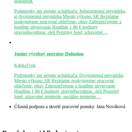
dohodou€
Podmienky pre prijatie uchádzača: Jednozmenná prevádzka,
aj dvojzmenná prevádzka Miesto výkonu: SR Bezplatne
poskytujeme: pracovné oblečenie, obuv Zabezpečujeme a
hradíme ubytovanie Hradíme 1,86 € hodnoty
stravného/odprac. deň Penzijný fond, zdravotné…
Junior výrobný operátor
Dohodou
Kdekoľvek
Podmienky pre prijatie uchádzača: Dvojzmenná prevádzka
Miesto výkonu: SR Bezplatne poskytujeme: pracovné
oblečenie, obuv Zabezpečujeme a hradíme ubytovanie
Hradíme 1,86 € hodnoty stravného/odprac. deň Penzijný
fond, zdravotné poistenie, sociálne poistenie…
Úžasná podpora a skvelé pracovné ponuky.
Jana Nováková