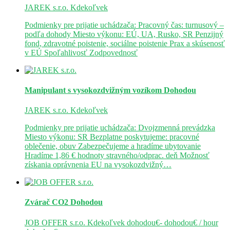
JAREK s.r.o.
Kdekoľvek
Podmienky pre prijatie uchádzača: Pracovný čas: turnusový –
podľa dohody Miesto výkonu: EÚ, UA, Rusko, SR Penzijný
fond, zdravotné poistenie, sociálne poistenie Prax a skúsenosť
v EÚ Spoľahlivosť Zodpovednosť
Manipulant s vysokozdvižným vozíkom
Dohodou
JAREK s.r.o.
Kdekoľvek
Podmienky pre prijatie uchádzača: Dvojzmenná prevádzka
Miesto výkonu: SR Bezplatne poskytujeme: pracovné
oblečenie, obuv Zabezpečujeme a hradíme ubytovanie
Hradíme 1,86 € hodnoty stravného/odprac. deň Možnosť
získania oprávnenia EU na vysokozdvižný…
Zvárač CO2
Dohodou
JOB OFFER s.r.o.
Kdekoľvek
dohodou€- dohodou€ / hour