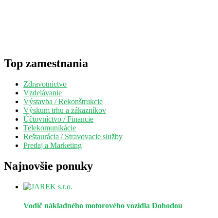
Top zamestnania
Zdravotníctvo
Vzdelávanie
Výstavba / Rekonštrukcie
Výskum trhu a zákazníkov
Účtovníctvo / Financie
Telekomunikácie
Reštaurácia / Stravovacie služby
Predaj a Marketing
Najnovšie ponuky
Vodič nákladného motorového vozidla
Dohodou