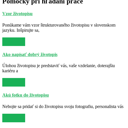
Pomôcky pri hľadaní práce
Vzor životopisu
Ponúkame vám vzor štrukturovaného životopisu v slovenskom
jazyku. Inšpirujte sa,
Viac info
Ako napísať dobrý životopis
Úlohou životopisu je predstaviť vás, vaše vzdelanie, doterajšiu
kariéru a
Viac info
Akú fotku do životopisu
Nebojte sa pridať si do životopisu svoju fotografiu, personalista vás
Viac info