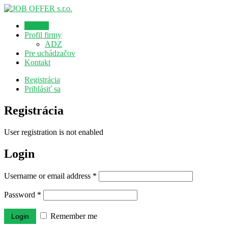
Domov
Profil firmy
ADZ
Pre uchádzačov
Kontakt
Registrácia
Prihlásiť sa
Registrácia
User registration is not enabled
Login
Username or email address
*
Password
*
Remember me