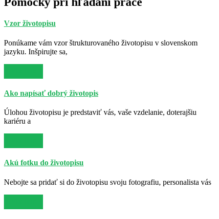
Pomôcky pri hľadaní práce
Vzor životopisu
Ponúkame vám vzor štrukturovaného životopisu v slovenskom
jazyku. Inšpirujte sa,
Viac info
Ako napísať dobrý životopis
Úlohou životopisu je predstaviť vás, vaše vzdelanie, doterajšiu
kariéru a
Viac info
Akú fotku do životopisu
Nebojte sa pridať si do životopisu svoju fotografiu, personalista vás
Viac info