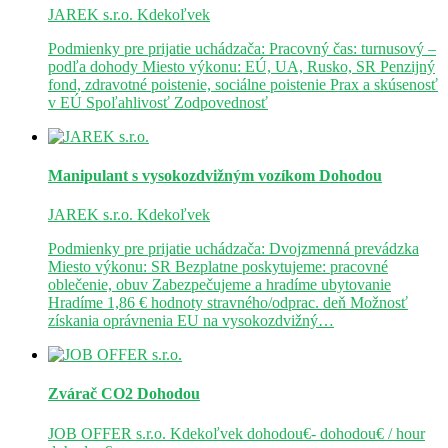
JAREK s.r.o.
Kdekoľvek
Podmienky pre prijatie uchádzača: Pracovný čas: turnusový –
podľa dohody Miesto výkonu: EÚ, UA, Rusko, SR Penzijný
fond, zdravotné poistenie, sociálne poistenie Prax a skúsenosť
v EÚ Spoľahlivosť Zodpovednosť
Manipulant s vysokozdvižným vozíkom
Dohodou
JAREK s.r.o.
Kdekoľvek
Podmienky pre prijatie uchádzača: Dvojzmenná prevádzka
Miesto výkonu: SR Bezplatne poskytujeme: pracovné
oblečenie, obuv Zabezpečujeme a hradíme ubytovanie
Hradíme 1,86 € hodnoty stravného/odprac. deň Možnosť
získania oprávnenia EU na vysokozdvižný…
Zvárač CO2
Dohodou
JOB OFFER s.r.o.
Kdekoľvek
dohodou€- dohodou€ / hour