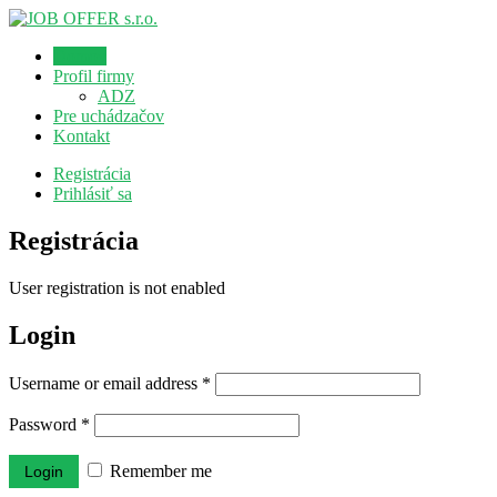
Domov
Profil firmy
ADZ
Pre uchádzačov
Kontakt
Registrácia
Prihlásiť sa
Registrácia
User registration is not enabled
Login
Username or email address
*
Password
*
Remember me