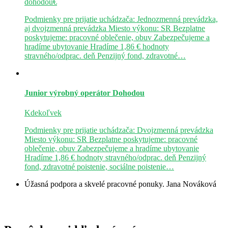
dohodou€
Podmienky pre prijatie uchádzača: Jednozmenná prevádzka,
aj dvojzmenná prevádzka Miesto výkonu: SR Bezplatne
poskytujeme: pracovné oblečenie, obuv Zabezpečujeme a
hradíme ubytovanie Hradíme 1,86 € hodnoty
stravného/odprac. deň Penzijný fond, zdravotné…
Junior výrobný operátor
Dohodou
Kdekoľvek
Podmienky pre prijatie uchádzača: Dvojzmenná prevádzka
Miesto výkonu: SR Bezplatne poskytujeme: pracovné
oblečenie, obuv Zabezpečujeme a hradíme ubytovanie
Hradíme 1,86 € hodnoty stravného/odprac. deň Penzijný
fond, zdravotné poistenie, sociálne poistenie…
Úžasná podpora a skvelé pracovné ponuky.
Jana Nováková