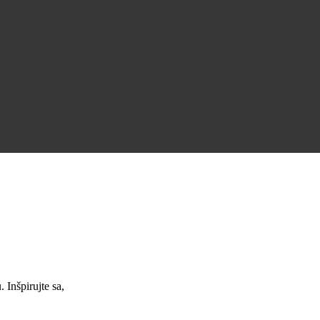
Úžasná podpora a skvelé pracovné ponuky.
Jana Nováková
Inšpirujte sa,