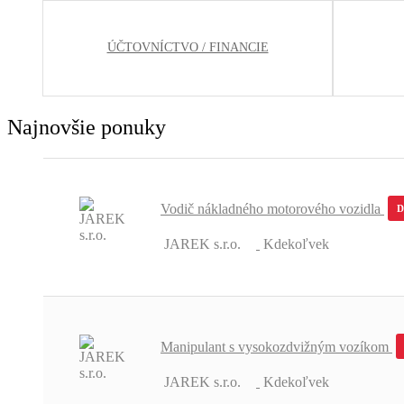
ÚČTOVNÍCTVO / FINANCIE
Najnovšie ponuky
Vodič nákladného motorového vozidla
JAREK s.r.o.
Kdekoľvek
Manipulant s vysokozdvižným vozíkom
JAREK s.r.o.
Kdekoľvek