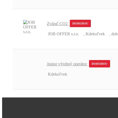
Zvárač CO2
DOHODOU
JOB OFFER s.r.o.
Kdekoľvek
doh
Junior výrobný operátor
DOHODOU
Kdekoľvek