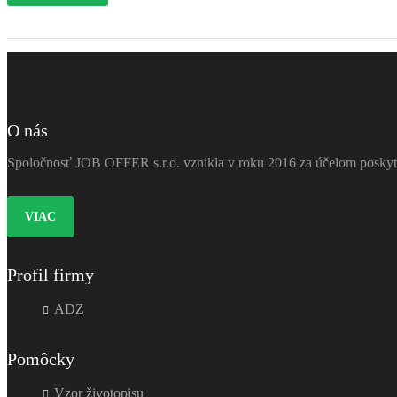
O nás
Spoločnosť JOB OFFER s.r.o. vznikla v roku 2016 za účelom poskytov
VIAC
Profil firmy
ADZ
Pomôcky
Vzor životopisu