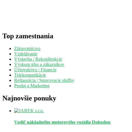
Top zamestnania
Zdravotníctvo
Vzdelávanie
Výstavba / Rekonštrukcie
Výskum trhu a zákazníkov
Účtovníctvo / Financie
Telekomunikácie
Reštaurácia / Stravovacie služby
Predaj a Marketing
Najnovšie ponuky
Vodič nákladného motorového vozidla
Dohodou