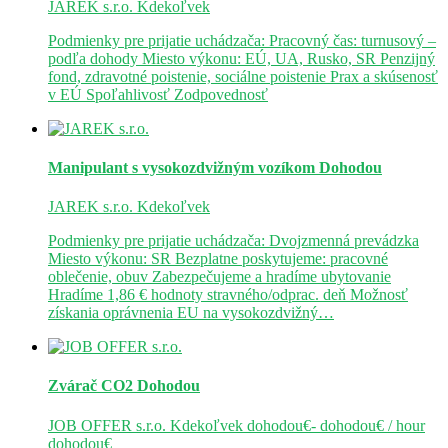
JAREK s.r.o.
Kdekoľvek
Podmienky pre prijatie uchádzača: Pracovný čas: turnusový –
podľa dohody Miesto výkonu: EÚ, UA, Rusko, SR Penzijný
fond, zdravotné poistenie, sociálne poistenie Prax a skúsenosť
v EÚ Spoľahlivosť Zodpovednosť
Manipulant s vysokozdvižným vozíkom
Dohodou
JAREK s.r.o.
Kdekoľvek
Podmienky pre prijatie uchádzača: Dvojzmenná prevádzka
Miesto výkonu: SR Bezplatne poskytujeme: pracovné
oblečenie, obuv Zabezpečujeme a hradíme ubytovanie
Hradíme 1,86 € hodnoty stravného/odprac. deň Možnosť
získania oprávnenia EU na vysokozdvižný…
Zvárač CO2
Dohodou
JOB OFFER s.r.o.
Kdekoľvek
dohodou€- dohodou€ / hour
dohodou€