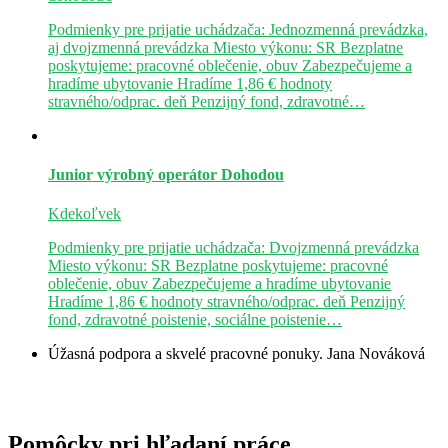
Podmienky pre prijatie uchádzača: Jednozmenná prevádzka,
aj dvojzmenná prevádzka Miesto výkonu: SR Bezplatne
poskytujeme: pracovné oblečenie, obuv Zabezpečujeme a
hradíme ubytovanie Hradíme 1,86 € hodnoty
stravného/odprac. deň Penzijný fond, zdravotné…
Junior výrobný operátor
Dohodou
Kdekoľvek
Podmienky pre prijatie uchádzača: Dvojzmenná prevádzka
Miesto výkonu: SR Bezplatne poskytujeme: pracovné
oblečenie, obuv Zabezpečujeme a hradíme ubytovanie
Hradíme 1,86 € hodnoty stravného/odprac. deň Penzijný
fond, zdravotné poistenie, sociálne poistenie…
Úžasná podpora a skvelé pracovné ponuky.
Jana Nováková
Pomôcky pri hľadaní práce