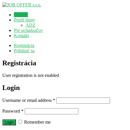
Domov
Profil firmy
ADZ
Pre uchádzačov
Kontakt
Registrácia
Prihlásiť sa
Registrácia
User registration is not enabled
Login
Username or email address
*
Password
*
Remember me