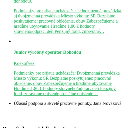
dohodou€
Podmienky pre prijatie uchádzača: Jednozmenná prevádzka,
aj dvojzmenná prevádzka Miesto výkonu: SR Bezplatne
poskytujeme: pracovné oblečenie, obuv Zabezpečujeme a
hradíme ubytovanie Hradíme 1,86 € hodnoty
stravného/odprac. deň Penzijný fond, zdravotné…
Junior výrobný operátor
Dohodou
Kdekoľvek
Podmienky pre prijatie uchádzača: Dvojzmenná prevádzka
Miesto výkonu: SR Bezplatne poskytujeme: pracovné
oblečenie, obuv Zabezpečujeme a hradíme ubytovanie
Hradíme 1,86 € hodnoty stravného/odprac. deň Penzijný
fond, zdravotné poistenie, sociálne poistenie…
Úžasná podpora a skvelé pracovné ponuky.
Jana Nováková