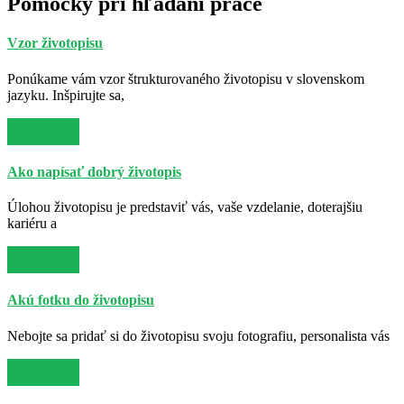
Pomôcky pri hľadaní práce
Vzor životopisu
Ponúkame vám vzor štrukturovaného životopisu v slovenskom
jazyku. Inšpirujte sa,
Viac info
Ako napísať dobrý životopis
Úlohou životopisu je predstaviť vás, vaše vzdelanie, doterajšiu
kariéru a
Viac info
Akú fotku do životopisu
Nebojte sa pridať si do životopisu svoju fotografiu, personalista vás
Viac info