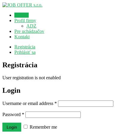
Domov
Profil firmy
ADZ
Pre uchádzačov
Kontakt
Registrácia
Prihlásiť sa
Registrácia
User registration is not enabled
Login
Username or email address
*
Password
*
Remember me