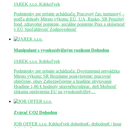
JAREK s.r.o.
Kdekoľvek
Podmienky pre prijatie uchádzača: Pracovný čas: turnusový –
podľa dohody Miesto výkonu: EÚ, UA, Rusko, SR Penzijný
fond, zdravotné poistenie, sociálne poistenie Prax a skúsenosť
v EÚ Spoľahlivosť Zodpovednosť
Manipulant s vysokozdvižným vozíkom
Dohodou
JAREK s.r.o.
Kdekoľvek
Podmienky pre prijatie uchádzača: Dvojzmenná prevádzka
Miesto výkonu: SR Bezplatne poskytujeme: pracovné
oblečenie, obuv Zabezpečujeme a hradíme ubytovanie
Hradíme 1,86 € hodnoty stravného/odprac. deň Možnosť
získania oprávnenia EU na vysokozdvižný…
Zvárač CO2
Dohodou
JOB OFFER s.r.o.
Kdekoľvek
dohodou€- dohodou€ / hour