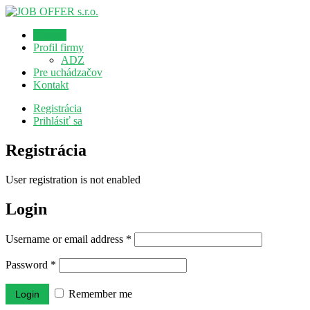
Domov
Profil firmy
ADZ
Pre uchádzačov
Kontakt
Registrácia
Prihlásiť sa
Registrácia
User registration is not enabled
Login
Username or email address
*
Password
*
Remember me