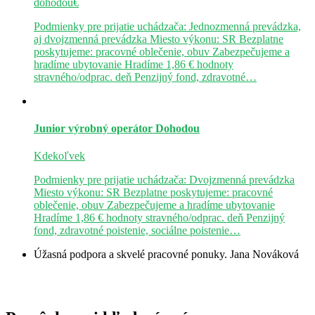
dohodou€
Podmienky pre prijatie uchádzača: Jednozmenná prevádzka,
aj dvojzmenná prevádzka Miesto výkonu: SR Bezplatne
poskytujeme: pracovné oblečenie, obuv Zabezpečujeme a
hradíme ubytovanie Hradíme 1,86 € hodnoty
stravného/odprac. deň Penzijný fond, zdravotné…
Junior výrobný operátor
Dohodou
Kdekoľvek
Podmienky pre prijatie uchádzača: Dvojzmenná prevádzka
Miesto výkonu: SR Bezplatne poskytujeme: pracovné
oblečenie, obuv Zabezpečujeme a hradíme ubytovanie
Hradíme 1,86 € hodnoty stravného/odprac. deň Penzijný
fond, zdravotné poistenie, sociálne poistenie…
Úžasná podpora a skvelé pracovné ponuky.
Jana Nováková