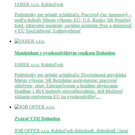
JAREK s.r.o.
Kdekoľvek
Podmienky pre prijatie uchádzača: Pracovný čas: turnusový –
podľa dohody Miesto výkonu: EÚ, UA, Rusko, SR Penzijný
fond, zdravotné poistenie, sociálne poistenie Prax a skúsenosť
v EÚ Spoľahlivosť Zodpovednosť
Manipulant s vysokozdvižným vozíkom
Dohodou
JAREK s.r.o.
Kdekoľvek
Podmienky pre prijatie uchádzača: Dvojzmenná prevádzka
Miesto výkonu: SR Bezplatne poskytujeme: pracovné
oblečenie, obuv Zabezpečujeme a hradíme ubytovanie
Hradíme 1,86 € hodnoty stravného/odprac. deň Možnosť
získania oprávnenia EU na vysokozdvižný…
Zvárač CO2
Dohodou
JOB OFFER s.r.o.
Kdekoľvek
dohodou€- dohodou€ / hour