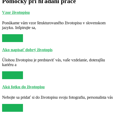
Pomôcky pri hľadaní práce
Vzor životopisu
Ponúkame vám vzor štrukturovaného životopisu v slovenskom
jazyku. Inšpirujte sa,
Viac info
Ako napísať dobrý životopis
Úlohou životopisu je predstaviť vás, vaše vzdelanie, doterajšiu
kariéru a
Viac info
Akú fotku do životopisu
Nebojte sa pridať si do životopisu svoju fotografiu, personalista vás
Viac info