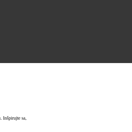
Úžasná podpora a skvelé pracovné ponuky.
Jana Nováková
Inšpirujte sa,