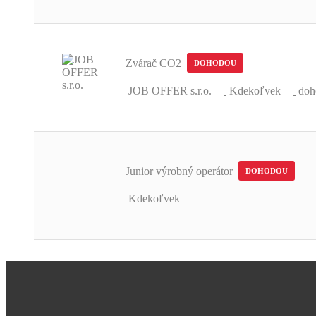
Zvárač CO2
DOHODOU
JOB OFFER s.r.o.
Kdekoľvek
doh
Junior výrobný operátor
DOHODOU
Kdekoľvek