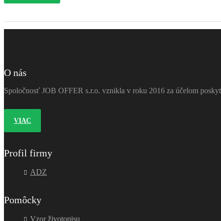
O nás
Spoločnosť JOB OFFER s.r.o. vznikla v roku 2016 za účelom poskytov
VIAC
Profil firmy
ADZ
Pomôcky
Vzor životopisu