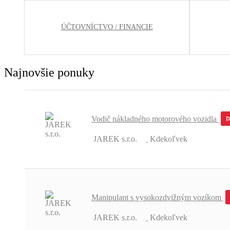
ÚČTOVNÍCTVO / FINANCIE
Najnovšie ponuky
Vodič nákladného motorového vozidla
JAREK s.r.o.
Kdekoľvek
Manipulant s vysokozdvižným vozíkom
JAREK s.r.o.
Kdekoľvek